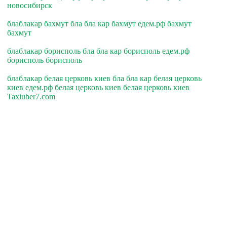
новосибирск
блаблакар бахмут бла бла кар бахмут едем.рф бахмут
бахмут
блаблакар борисполь бла бла кар борисполь едем.рф
борисполь борисполь
блаблакар белая церковь киев бла бла кар белая церковь
киев едем.рф белая церковь киев белая церковь киев
Taxiuber7.com