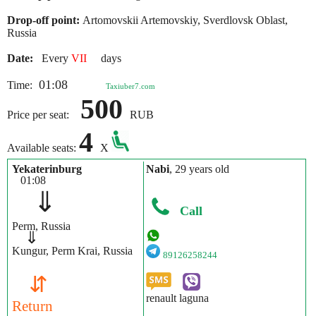
Drop-off point:
Artomovskii Artemovskiy, Sverdlovsk Oblast,
Russia
Date:
Every
VII
days
01:08
Time:
Taxiuber7.com
500
Price per seat:
RUB
4
Available seats:
X
Yekaterinburg
Nabi
, 29 years old
01:08
⇓
Call
Perm, Russia
⇓
Kungur, Perm Krai, Russia
89126258244
⇵
renault laguna
Return