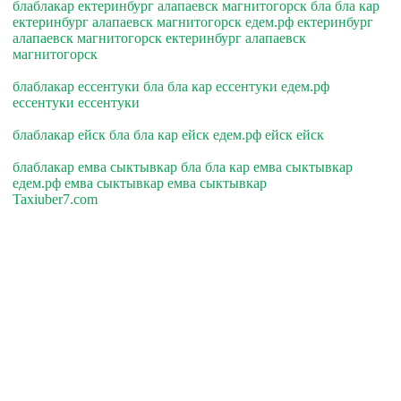
блаблакар ектеринбург алапаевск магнитогорск бла бла кар
ектеринбург алапаевск магнитогорск едем.рф ектеринбург
алапаевск магнитогорск ектеринбург алапаевск
магнитогорск
блаблакар ессентуки бла бла кар ессентуки едем.рф
ессентуки ессентуки
блаблакар ейск бла бла кар ейск едем.рф ейск ейск
блаблакар емва сыктывкар бла бла кар емва сыктывкар
едем.рф емва сыктывкар емва сыктывкар
Taxiuber7.com