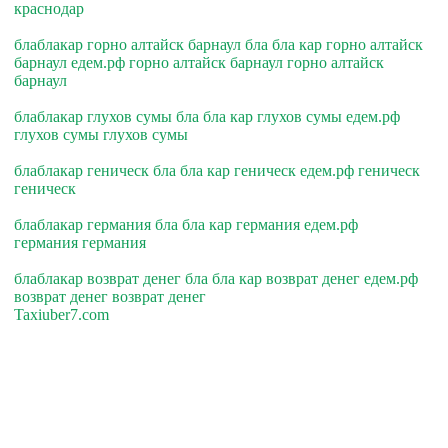
краснодар
блаблакар горно алтайск барнаул бла бла кар горно алтайск
барнаул едем.рф горно алтайск барнаул горно алтайск
барнаул
блаблакар глухов сумы бла бла кар глухов сумы едем.рф
глухов сумы глухов сумы
блаблакар геническ бла бла кар геническ едем.рф геническ
геническ
блаблакар германия бла бла кар германия едем.рф
германия германия
блаблакар возврат денег бла бла кар возврат денег едем.рф
возврат денег возврат денег
Taxiuber7.com