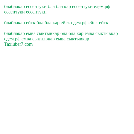
блаблакар ессентуки бла бла кар ессентуки едем.рф
ессентуки ессентуки
блаблакар ейск бла бла кар ейск едем.рф ейск ейск
блаблакар емва сыктывкар бла бла кар емва сыктывкар
едем.рф емва сыктывкар емва сыктывкар
Taxiuber7.com