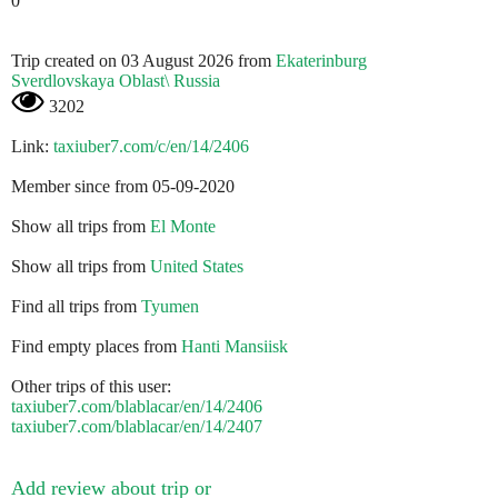
0
Trip created on 03 August 2026 from
Ekaterinburg
Sverdlovskaya Oblast\ Russia
3202
Link:
taxiuber7.com/c/en/14/2406
Member since from 05-09-2020
Show all trips from
El Monte
Show all trips from
United States
Find all trips from
Tyumen
Find empty places from
Hanti Mansiisk
Other trips of this user:
taxiuber7.com/blablacar/en/14/2406
taxiuber7.com/blablacar/en/14/2407
Add review about trip or