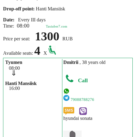
Drop-off point:
Hanti Mansiisk
Date:
Every III days
08:00
Time:
Taxiuber7.com
1300
Price per seat:
RUB
4
Available seats:
X
Tyumen
Dmitrii
, 38 years old
08:00
⇓
Call
Hanti Mansiisk
16:00
79088788276
hyundai sonata