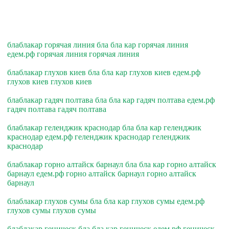
блаблакар горячая линия бла бла кар горячая линия
едем.рф горячая линия горячая линия
блаблакар глухов киев бла бла кар глухов киев едем.рф
глухов киев глухов киев
блаблакар гадяч полтава бла бла кар гадяч полтава едем.рф
гадяч полтава гадяч полтава
блаблакар геленджик краснодар бла бла кар геленджик
краснодар едем.рф геленджик краснодар геленджик
краснодар
блаблакар горно алтайск барнаул бла бла кар горно алтайск
барнаул едем.рф горно алтайск барнаул горно алтайск
барнаул
блаблакар глухов сумы бла бла кар глухов сумы едем.рф
глухов сумы глухов сумы
блаблакар геническ бла бла кар геническ едем.рф геническ