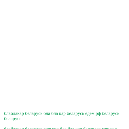
блаблакар беларусь бла бла кар беларусь едем.рф беларусь
беларусь
блаблакар балаклея харьков бла бла кар балаклея харьков