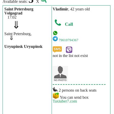
Available seats:
X
Saint Petersburg
Vladimir
, 42 years old
Volgograd
17:02
⇓
Call
Saint Petersburg,
⇓
79610794367
Uryupinsk Uryupinsk
not in the list not exist
2 persons on back seats
You can send box
Taxiuber7.com