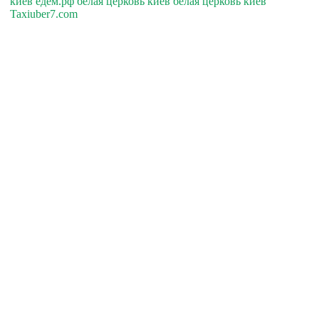
киев едем.рф белая церковь киев белая церковь киев
Taxiuber7.com