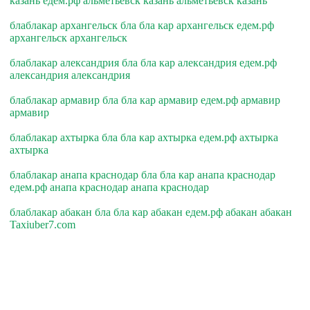
казань едем.рф альметьевск казань альметьевск казань
блаблакар архангельск бла бла кар архангельск едем.рф
архангельск архангельск
блаблакар александрия бла бла кар александрия едем.рф
александрия александрия
блаблакар армавир бла бла кар армавир едем.рф армавир
армавир
блаблакар ахтырка бла бла кар ахтырка едем.рф ахтырка
ахтырка
блаблакар анапа краснодар бла бла кар анапа краснодар
едем.рф анапа краснодар анапа краснодар
блаблакар абакан бла бла кар абакан едем.рф абакан абакан
Taxiuber7.com