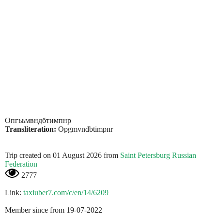
Опгььмвндбтимпнр
Transliteration:
Opgmvndbtimpnr
Trip created on 01 August 2026 from
Saint Petersburg Russian
Federation
2777
Link:
taxiuber7.com/c/en/14/6209
Member since from 19-07-2022