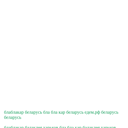
блаблакар беларусь бла бла кар беларусь едем.рф беларусь
беларусь
блаблакар балаклея харьков бла бла кар балаклея харьков