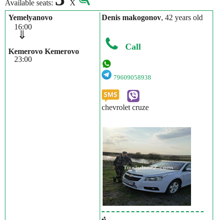
Available seats:
X
Yemelyanovo
Denis makogonov
, 42 years old
16:00
⇓
Call
Kemerovo Kemerovo
23:00
79609058938
chevrolet cruze