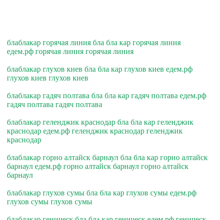
блаблакар горячая линия бла бла кар горячая линия
едем.рф горячая линия горячая линия
блаблакар глухов киев бла бла кар глухов киев едем.рф
глухов киев глухов киев
блаблакар гадяч полтава бла бла кар гадяч полтава едем.рф
гадяч полтава гадяч полтава
блаблакар геленджик краснодар бла бла кар геленджик
краснодар едем.рф геленджик краснодар геленджик
краснодар
блаблакар горно алтайск барнаул бла бла кар горно алтайск
барнаул едем.рф горно алтайск барнаул горно алтайск
барнаул
блаблакар глухов сумы бла бла кар глухов сумы едем.рф
глухов сумы глухов сумы
блаблакар геническ бла бла кар геническ едем.рф геническ