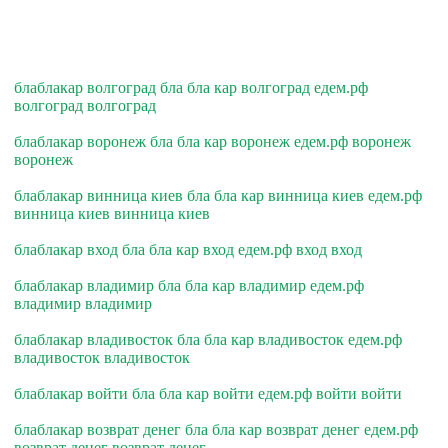
блаблакар волгоград бла бла кар волгоград едем.рф
волгоград волгоград
блаблакар воронеж бла бла кар воронеж едем.рф воронеж
воронеж
блаблакар винница киев бла бла кар винница киев едем.рф
винница киев винница киев
блаблакар вход бла бла кар вход едем.рф вход вход
блаблакар владимир бла бла кар владимир едем.рф
владимир владимир
блаблакар владивосток бла бла кар владивосток едем.рф
владивосток владивосток
блаблакар войти бла бла кар войти едем.рф войти войти
блаблакар возврат денег бла бла кар возврат денег едем.рф
возврат денег возврат денег