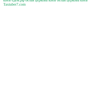
киев едем.рф белая церковь киев белая церковь киев
Taxiuber7.com