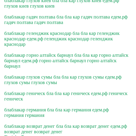
блаблакар глухов киев бла бла кар глухов киев едем.рф
глухов киев глухов киев
блаблакар гадяч полтава бла бла кар гадяч полтава едем.рф
гадяч полтава гадяч полтава
блаблакар геленджик краснодар бла бла кар геленджик
краснодар едем.рф геленджик краснодар геленджик
краснодар
блаблакар горно алтайск барнаул бла бла кар горно алтайск
барнаул едем.рф горно алтайск барнаул горно алтайск
барнаул
блаблакар глухов сумы бла бла кар глухов сумы едем.рф
глухов сумы глухов сумы
блаблакар геническ бла бла кар геническ едем.рф геническ
геническ
блаблакар германия бла бла кар германия едем.рф
германия германия
блаблакар возврат денег бла бла кар возврат денег едем.рф
возврат денег возврат денег