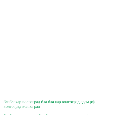
блаблакар волгоград бла бла кар волгоград едем.рф
волгоград волгоград