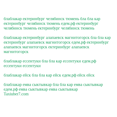
блаблакар ектеринбург челябинск тюмень бла бла кар
ектеринбург челябинск тюмень едем.рф ектеринбург
челябинск тюмень ектеринбург челябинск тюмень
блаблакар ектеринбург алапаевск магнитогорск бла бла кар
ектеринбург алапаевск магнитогорск едем.рф ектеринбург
алапаевск магнитогорск ектеринбург алапаевск
магнитогорск
блаблакар ессентуки бла бла кар ессентуки едем.рф
ессентуки ессентуки
блаблакар ейск бла бла кар ейск едем.рф ейск ейск
блаблакар емва сыктывкар бла бла кар емва сыктывкар
едем.рф емва сыктывкар емва сыктывкар
Taxiuber7.com