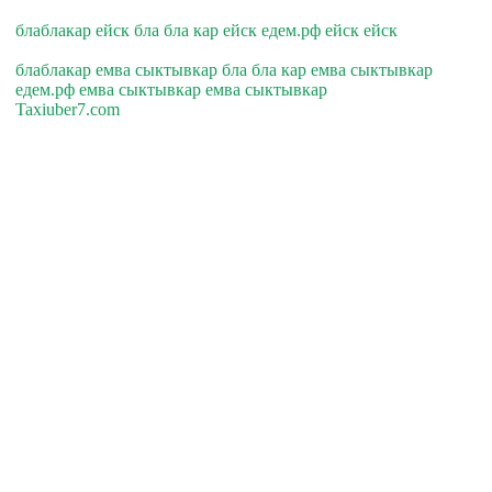
блаблакар ейск бла бла кар ейск едем.рф ейск ейск
блаблакар емва сыктывкар бла бла кар емва сыктывкар
едем.рф емва сыктывкар емва сыктывкар
Taxiuber7.com