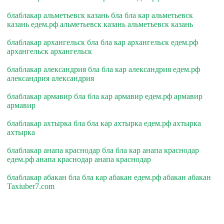
блаблакар альметьевск казань бла бла кар альметьевск
казань едем.рф альметьевск казань альметьевск казань
блаблакар архангельск бла бла кар архангельск едем.рф
архангельск архангельск
блаблакар александрия бла бла кар александрия едем.рф
александрия александрия
блаблакар армавир бла бла кар армавир едем.рф армавир
армавир
блаблакар ахтырка бла бла кар ахтырка едем.рф ахтырка
ахтырка
блаблакар анапа краснодар бла бла кар анапа краснодар
едем.рф анапа краснодар анапа краснодар
блаблакар абакан бла бла кар абакан едем.рф абакан абакан
Taxiuber7.com