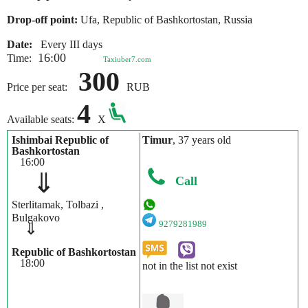
Drop-off point:
Ufa, Republic of Bashkortostan, Russia
Date:
Every III days
16:00
Time:
Taxiuber7.com
300
Price per seat:
RUB
4
Available seats:
X
Ishimbai Republic of
Timur
, 37 years old
Bashkortostan
16:00
⇓
Call
Sterlitamak, Tolbazi ,
Bulgakovo
9279281989
⇓
Republic of Bashkortostan
18:00
not in the list not exist