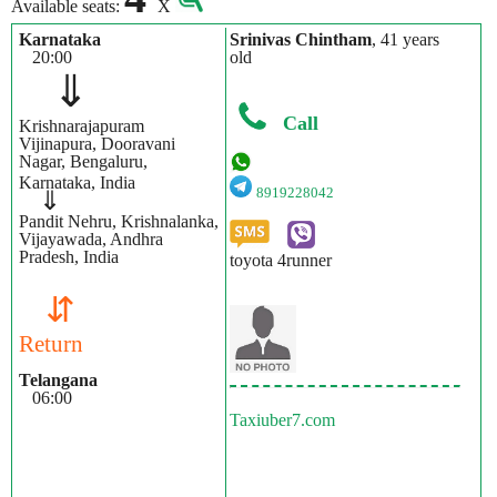
Available seats:
X
Karnataka
Srinivas Chintham
, 41 years
20:00
old
⇓
Call
Krishnarajapuram
Vijinapura, Dooravani
Nagar, Bengaluru,
Karnataka, India
8919228042
⇓
Pandit Nehru, Krishnalanka,
Vijayawada, Andhra
Pradesh, India
toyota 4runner
⇵
Return
Telangana
06:00
Taxiuber7.com