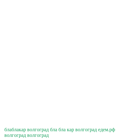
блаблакар волгоград бла бла кар волгоград едем.рф
волгоград волгоград