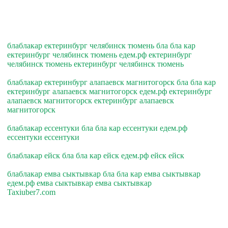
блаблакар ектеринбург челябинск тюмень бла бла кар
ектеринбург челябинск тюмень едем.рф ектеринбург
челябинск тюмень ектеринбург челябинск тюмень
блаблакар ектеринбург алапаевск магнитогорск бла бла кар
ектеринбург алапаевск магнитогорск едем.рф ектеринбург
алапаевск магнитогорск ектеринбург алапаевск
магнитогорск
блаблакар ессентуки бла бла кар ессентуки едем.рф
ессентуки ессентуки
блаблакар ейск бла бла кар ейск едем.рф ейск ейск
блаблакар емва сыктывкар бла бла кар емва сыктывкар
едем.рф емва сыктывкар емва сыктывкар
Taxiuber7.com