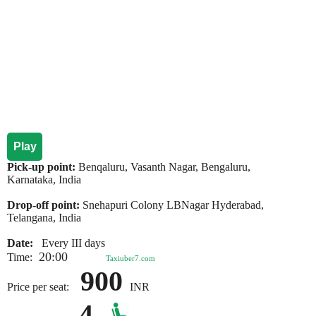
Play
Pick-up point:
Benqaluru, Vasanth Nagar, Bengaluru,
Karnataka, India
Drop-off point:
Snehapuri Colony LBNagar Hyderabad,
Telangana, India
Date:
Every III days
20:00
Time:
Taxiuber7.com
900
Price per seat:
INR
4