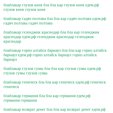
блаблакар глухов киев бла бла кар глухов киев едем.рф
глухов киев глухов киев
блаблакар гадяч полтава бла бла кар гадяч полтава едем.рф
гадяч полтава гадяч полтава
блаблакар геленджик краснодар бла бла кар геленджик
краснодар едем.рф геленджик краснодар геленджик
краснодар
блаблакар горно алтайск барнаул бла бла кар горно алтайск
барнаул едем.рф горно алтайск барнаул горно алтайск
барнаул
блаблакар глухов сумы бла бла кар глухов сумы едем.рф
глухов сумы глухов сумы
блаблакар геническ бла бла кар геническ едем.рф геническ
геническ
блаблакар германия бла бла кар германия едем.рф
германия германия
блаблакар возврат денег бла бла кар возврат денег едем.рф