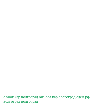
блаблакар волгоград бла бла кар волгоград едем.рф
волгоград волгоград