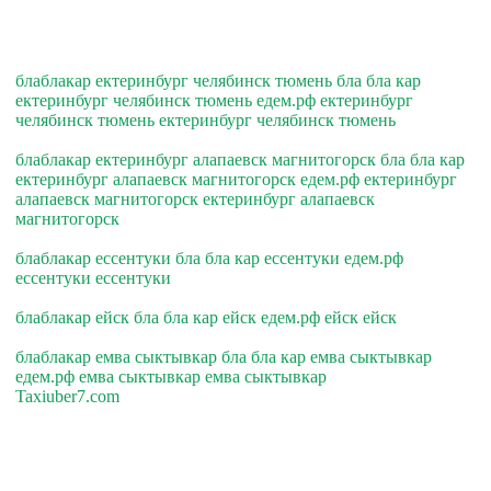
блаблакар ектеринбург челябинск тюмень бла бла кар
ектеринбург челябинск тюмень едем.рф ектеринбург
челябинск тюмень ектеринбург челябинск тюмень
блаблакар ектеринбург алапаевск магнитогорск бла бла кар
ектеринбург алапаевск магнитогорск едем.рф ектеринбург
алапаевск магнитогорск ектеринбург алапаевск
магнитогорск
блаблакар ессентуки бла бла кар ессентуки едем.рф
ессентуки ессентуки
блаблакар ейск бла бла кар ейск едем.рф ейск ейск
блаблакар емва сыктывкар бла бла кар емва сыктывкар
едем.рф емва сыктывкар емва сыктывкар
Taxiuber7.com