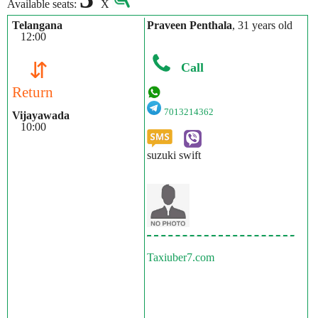
Available seats:
X
Telangana
Praveen Penthala
, 31 years old
12:00
⇵
Call
Return
7013214362
Vijayawada
10:00
suzuki swift
Taxiuber7.com