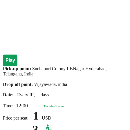
Play
Pick-up point:
Snehapuri Colony LBNagar Hyderabad,
Telangana, India
Drop-off point:
Vijayawada, india
Date:
Every III, days
12:00
Time:
Taxiuber7.com
1
Price per seat:
USD
3