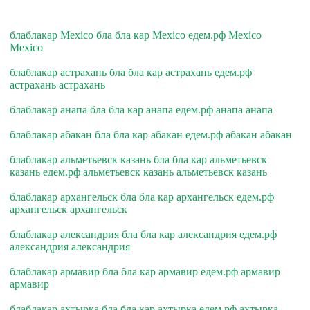
блаблакар Mexico бла бла кар Mexico едем.рф Mexico
Mexico
блаблакар астрахань бла бла кар астрахань едем.рф
астрахань астрахань
блаблакар анапа бла бла кар анапа едем.рф анапа анапа
блаблакар абакан бла бла кар абакан едем.рф абакан абакан
блаблакар альметьевск казань бла бла кар альметьевск
казань едем.рф альметьевск казань альметьевск казань
блаблакар архангельск бла бла кар архангельск едем.рф
архангельск архангельск
блаблакар александрия бла бла кар александрия едем.рф
александрия александрия
блаблакар армавир бла бла кар армавир едем.рф армавир
армавир
блаблакар ахтырка бла бла кар ахтырка едем.рф ахтырка