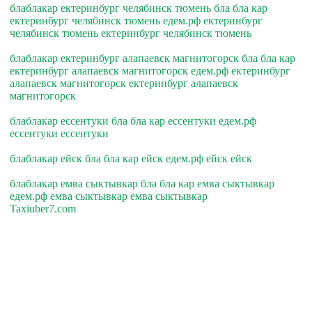
блаблакар ектеринбург челябинск тюмень бла бла кар
ектеринбург челябинск тюмень едем.рф ектеринбург
челябинск тюмень ектеринбург челябинск тюмень
блаблакар ектеринбург алапаевск магнитогорск бла бла кар
ектеринбург алапаевск магнитогорск едем.рф ектеринбург
алапаевск магнитогорск ектеринбург алапаевск
магнитогорск
блаблакар ессентуки бла бла кар ессентуки едем.рф
ессентуки ессентуки
блаблакар ейск бла бла кар ейск едем.рф ейск ейск
блаблакар емва сыктывкар бла бла кар емва сыктывкар
едем.рф емва сыктывкар емва сыктывкар
Taxiuber7.com