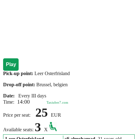
Play
Pick-up point:
Leer Osterfrisland
Drop-off point:
Brussel, belgien
Date:
Every III days
14:00
Time:
Taxiuber7.com
25
Price per seat:
EUR
3
Available seats:
X
Leer Osterfrisland
ali almohamad
, 31 years old