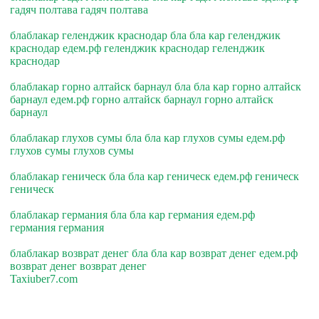
гадяч полтава гадяч полтава
блаблакар геленджик краснодар бла бла кар геленджик
краснодар едем.рф геленджик краснодар геленджик
краснодар
блаблакар горно алтайск барнаул бла бла кар горно алтайск
барнаул едем.рф горно алтайск барнаул горно алтайск
барнаул
блаблакар глухов сумы бла бла кар глухов сумы едем.рф
глухов сумы глухов сумы
блаблакар геническ бла бла кар геническ едем.рф геническ
геническ
блаблакар германия бла бла кар германия едем.рф
германия германия
блаблакар возврат денег бла бла кар возврат денег едем.рф
возврат денег возврат денег
Taxiuber7.com