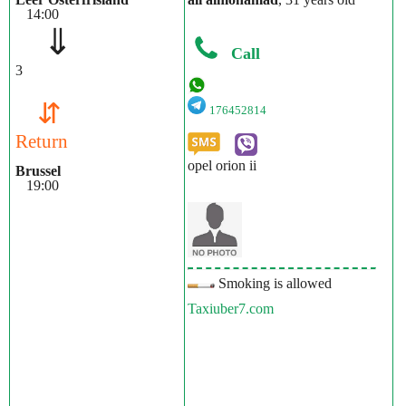
14:00
⇓
Call
3
⇵
176452814
Return
opel orion ii
Brussel
19:00
Smoking is allowed
Taxiuber7.com