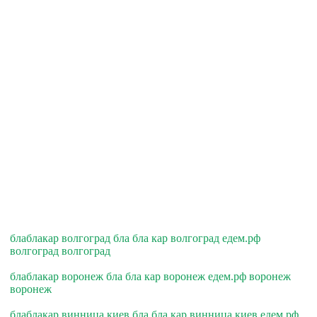
блаблакар волгоград бла бла кар волгоград едем.рф
волгоград волгоград
блаблакар воронеж бла бла кар воронеж едем.рф воронеж
воронеж
блаблакар винница киев бла бла кар винница киев едем.рф