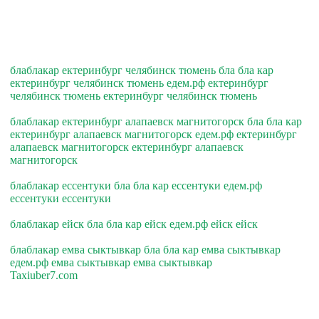
блаблакар ектеринбург челябинск тюмень бла бла кар
ектеринбург челябинск тюмень едем.рф ектеринбург
челябинск тюмень ектеринбург челябинск тюмень
блаблакар ектеринбург алапаевск магнитогорск бла бла кар
ектеринбург алапаевск магнитогорск едем.рф ектеринбург
алапаевск магнитогорск ектеринбург алапаевск
магнитогорск
блаблакар ессентуки бла бла кар ессентуки едем.рф
ессентуки ессентуки
блаблакар ейск бла бла кар ейск едем.рф ейск ейск
блаблакар емва сыктывкар бла бла кар емва сыктывкар
едем.рф емва сыктывкар емва сыктывкар
Taxiuber7.com