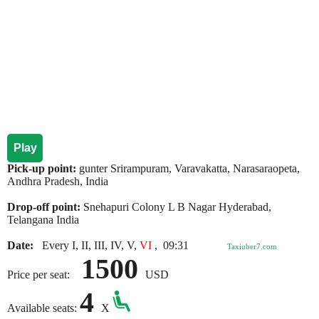
Play
Pick-up point:
gunter Srirampuram, Varavakatta, Narasaraopeta,
Andhra Pradesh, India
Drop-off point:
Snehapuri Colony L B Nagar Hyderabad,
Telangana India
Date:
Every I, II, III, IV, V,
VI
,
09:31
Taxiuber7.com
1500
Price per seat:
USD
4
Available seats:
X