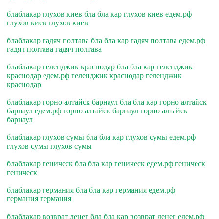
блаблакар глухов киев бла бла кар глухов киев едем.рф
глухов киев глухов киев
блаблакар гадяч полтава бла бла кар гадяч полтава едем.рф
гадяч полтава гадяч полтава
блаблакар геленджик краснодар бла бла кар геленджик
краснодар едем.рф геленджик краснодар геленджик
краснодар
блаблакар горно алтайск барнаул бла бла кар горно алтайск
барнаул едем.рф горно алтайск барнаул горно алтайск
барнаул
блаблакар глухов сумы бла бла кар глухов сумы едем.рф
глухов сумы глухов сумы
блаблакар геническ бла бла кар геническ едем.рф геническ
геническ
блаблакар германия бла бла кар германия едем.рф
германия германия
блаблакар возврат денег бла бла кар возврат денег едем.рф