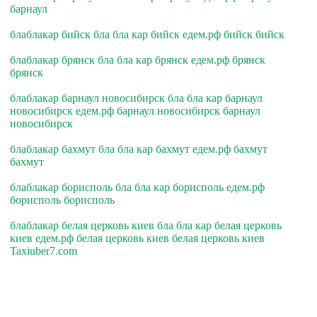
барнаул
блаблакар бийск бла бла кар бийск едем.рф бийск бийск
блаблакар брянск бла бла кар брянск едем.рф брянск
брянск
блаблакар барнаул новосибирск бла бла кар барнаул
новосибирск едем.рф барнаул новосибирск барнаул
новосибирск
блаблакар бахмут бла бла кар бахмут едем.рф бахмут
бахмут
блаблакар борисполь бла бла кар борисполь едем.рф
борисполь борисполь
блаблакар белая церковь киев бла бла кар белая церковь
киев едем.рф белая церковь киев белая церковь киев
Taxiuber7.com