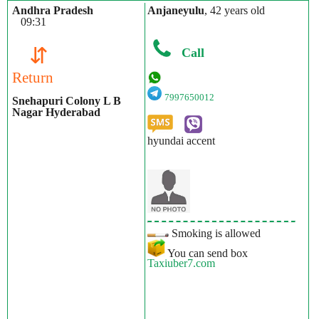
Andhra Pradesh
Anjaneyulu
, 42 years old
09:31
⇵
Call
Return
7997650012
Snehapuri Colony L B
Nagar Hyderabad
hyundai accent
Smoking is allowed
You can send box
Taxiuber7.com