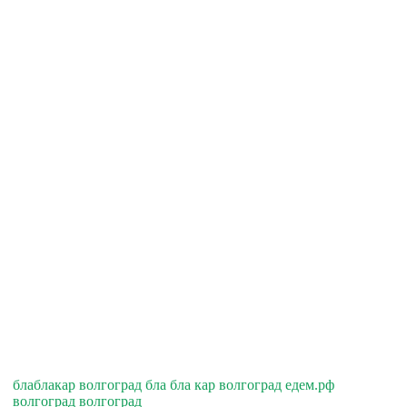
блаблакар волгоград бла бла кар волгоград едем.рф
волгоград волгоград