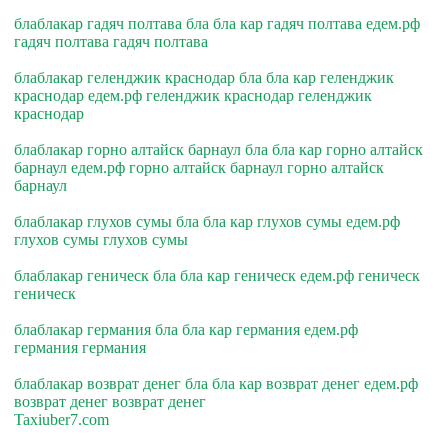
блаблакар гадяч полтава бла бла кар гадяч полтава едем.рф
гадяч полтава гадяч полтава
блаблакар геленджик краснодар бла бла кар геленджик
краснодар едем.рф геленджик краснодар геленджик
краснодар
блаблакар горно алтайск барнаул бла бла кар горно алтайск
барнаул едем.рф горно алтайск барнаул горно алтайск
барнаул
блаблакар глухов сумы бла бла кар глухов сумы едем.рф
глухов сумы глухов сумы
блаблакар геническ бла бла кар геническ едем.рф геническ
геническ
блаблакар германия бла бла кар германия едем.рф
германия германия
блаблакар возврат денег бла бла кар возврат денег едем.рф
возврат денег возврат денег
Taxiuber7.com