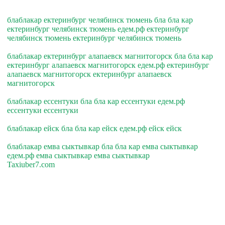
блаблакар ектеринбург челябинск тюмень бла бла кар
ектеринбург челябинск тюмень едем.рф ектеринбург
челябинск тюмень ектеринбург челябинск тюмень
блаблакар ектеринбург алапаевск магнитогорск бла бла кар
ектеринбург алапаевск магнитогорск едем.рф ектеринбург
алапаевск магнитогорск ектеринбург алапаевск
магнитогорск
блаблакар ессентуки бла бла кар ессентуки едем.рф
ессентуки ессентуки
блаблакар ейск бла бла кар ейск едем.рф ейск ейск
блаблакар емва сыктывкар бла бла кар емва сыктывкар
едем.рф емва сыктывкар емва сыктывкар
Taxiuber7.com