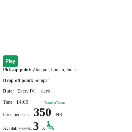
Play
Pick-up point:
Zirakpur, Punjab, India
Drop-off point:
Sonipat
Date:
Every IV, days
14:00
Time:
Taxiuber7.com
350
Price per seat:
INR
3
Available seats:
X