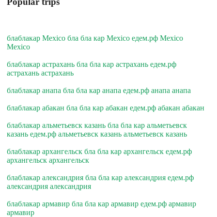
Popular trips
блаблакар Mexico бла бла кар Mexico едем.рф Mexico
Mexico
блаблакар астрахань бла бла кар астрахань едем.рф
астрахань астрахань
блаблакар анапа бла бла кар анапа едем.рф анапа анапа
блаблакар абакан бла бла кар абакан едем.рф абакан абакан
блаблакар альметьевск казань бла бла кар альметьевск
казань едем.рф альметьевск казань альметьевск казань
блаблакар архангельск бла бла кар архангельск едем.рф
архангельск архангельск
блаблакар александрия бла бла кар александрия едем.рф
александрия александрия
блаблакар армавир бла бла кар армавир едем.рф армавир
армавир