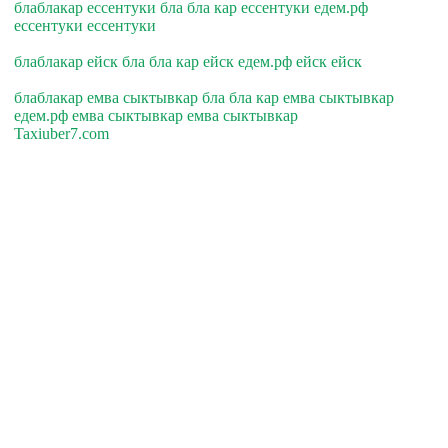
блаблакар ессентуки бла бла кар ессентуки едем.рф
ессентуки ессентуки
блаблакар ейск бла бла кар ейск едем.рф ейск ейск
блаблакар емва сыктывкар бла бла кар емва сыктывкар
едем.рф емва сыктывкар емва сыктывкар
Taxiuber7.com