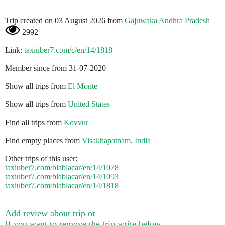
Trip created on 03 August 2026 from
Gajuwaka Andhra Pradesh
2992
Link:
taxiuber7.com/c/en/14/1818
Member since from 31-07-2020
Show all trips from
El Monte
Show all trips from
United States
Find all trips from
Kovvur
Find empty places from
Visakhapatnam, India
Other trips of this user:
taxiuber7.com/blablacar/en/14/1078
taxiuber7.com/blablacar/en/14/1093
taxiuber7.com/blablacar/en/14/1818
Add review about trip or
If you want to remove the trip write below