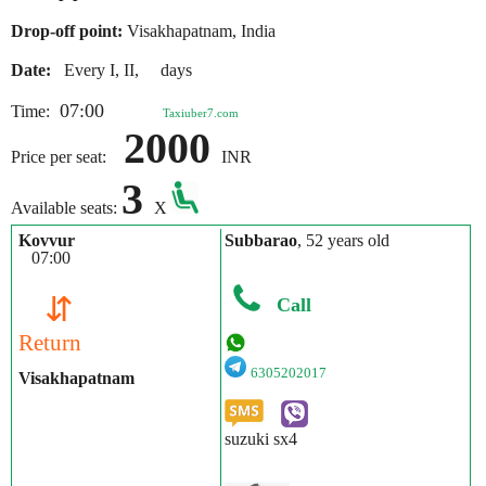
Drop-off point:
Visakhapatnam, India
Date:
Every I, II, days
07:00
Time:
Taxiuber7.com
2000
Price per seat:
INR
3
Available seats:
X
Kovvur
Subbarao
, 52 years old
07:00
⇵
Call
Return
6305202017
Visakhapatnam
suzuki sx4