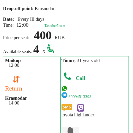
Drop-off point:
Krasnodar
Date:
Every III days
12:00
Time:
Taxiuber7.com
400
Price per seat:
RUB
4
Available seats:
X
Maikop
Timur
, 31 years old
12:00
⇵
Call
Return
89094513393
Krasnodar
14:00
toyota highlander