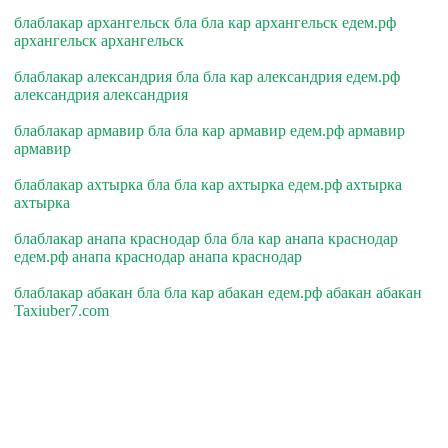
блаблакар архангельск бла бла кар архангельск едем.рф
архангельск архангельск
блаблакар александрия бла бла кар александрия едем.рф
александрия александрия
блаблакар армавир бла бла кар армавир едем.рф армавир
армавир
блаблакар ахтырка бла бла кар ахтырка едем.рф ахтырка
ахтырка
блаблакар анапа краснодар бла бла кар анапа краснодар
едем.рф анапа краснодар анапа краснодар
блаблакар абакан бла бла кар абакан едем.рф абакан абакан
Taxiuber7.com