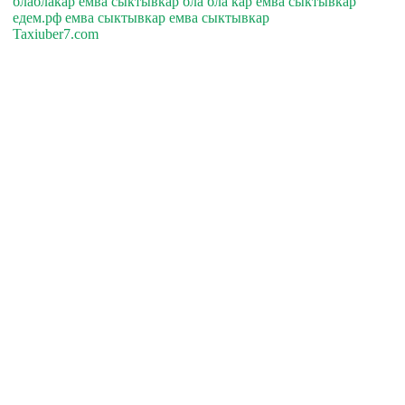
блаблакар емва сыктывкар бла бла кар емва сыктывкар
едем.рф емва сыктывкар емва сыктывкар
Taxiuber7.com