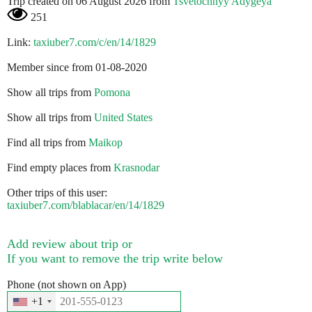
Trip created on 06 August 2026 from
Tsvetochnyy Adygeya
251
Link:
taxiuber7.com/c/en/14/1829
Member since from 01-08-2020
Show all trips from
Pomona
Show all trips from
United States
Find all trips from
Maikop
Find empty places from
Krasnodar
Other trips of this user:
taxiuber7.com/blablacar/en/14/1829
Add review about trip or
If you want to remove the trip write below
Phone (not shown on App)
+1