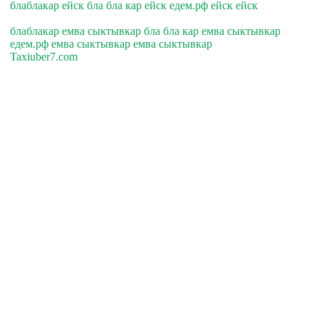
блаблакар ейск бла бла кар ейск едем.рф ейск ейск
блаблакар емва сыктывкар бла бла кар емва сыктывкар
едем.рф емва сыктывкар емва сыктывкар
Taxiuber7.com