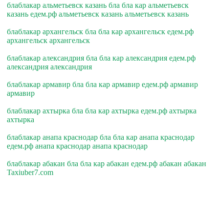
блаблакар альметьевск казань бла бла кар альметьевск
казань едем.рф альметьевск казань альметьевск казань
блаблакар архангельск бла бла кар архангельск едем.рф
архангельск архангельск
блаблакар александрия бла бла кар александрия едем.рф
александрия александрия
блаблакар армавир бла бла кар армавир едем.рф армавир
армавир
блаблакар ахтырка бла бла кар ахтырка едем.рф ахтырка
ахтырка
блаблакар анапа краснодар бла бла кар анапа краснодар
едем.рф анапа краснодар анапа краснодар
блаблакар абакан бла бла кар абакан едем.рф абакан абакан
Taxiuber7.com