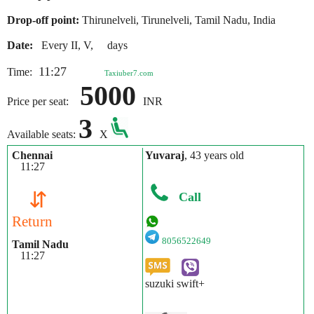
Drop-off point:
Thirunelveli, Tirunelveli, Tamil Nadu, India
Date:
Every II, V, days
11:27
Time:
Taxiuber7.com
5000
Price per seat:
INR
3
Available seats:
X
Chennai
Yuvaraj
, 43 years old
11:27
⇵
Call
Return
8056522649
Tamil Nadu
11:27
suzuki swift+