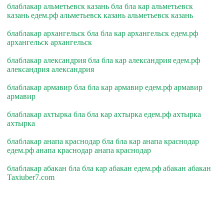
блаблакар альметьевск казань бла бла кар альметьевск
казань едем.рф альметьевск казань альметьевск казань
блаблакар архангельск бла бла кар архангельск едем.рф
архангельск архангельск
блаблакар александрия бла бла кар александрия едем.рф
александрия александрия
блаблакар армавир бла бла кар армавир едем.рф армавир
армавир
блаблакар ахтырка бла бла кар ахтырка едем.рф ахтырка
ахтырка
блаблакар анапа краснодар бла бла кар анапа краснодар
едем.рф анапа краснодар анапа краснодар
блаблакар абакан бла бла кар абакан едем.рф абакан абакан
Taxiuber7.com