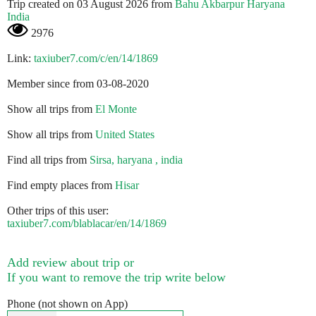
Trip created on 03 August 2026 from
Bahu Akbarpur Haryana
India
2976
Link:
taxiuber7.com/c/en/14/1869
Member since from 03-08-2020
Show all trips from
El Monte
Show all trips from
United States
Find all trips from
Sirsa, haryana , india
Find empty places from
Hisar
Other trips of this user:
taxiuber7.com/blablacar/en/14/1869
Add review about trip or
If you want to remove the trip write below
Phone (not shown on App)