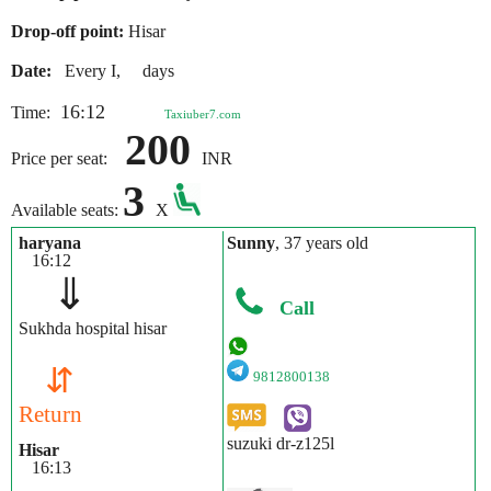
Drop-off point:
Hisar
Date:
Every I, days
16:12
Time:
Taxiuber7.com
200
Price per seat:
INR
3
Available seats:
X
haryana
Sunny
, 37 years old
16:12
⇓
Call
Sukhda hospital hisar
⇵
9812800138
Return
suzuki dr-z125l
Hisar
16:13