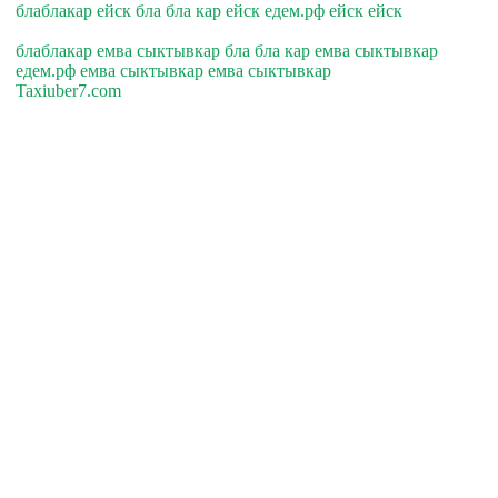
блаблакар ейск бла бла кар ейск едем.рф ейск ейск
блаблакар емва сыктывкар бла бла кар емва сыктывкар
едем.рф емва сыктывкар емва сыктывкар
Taxiuber7.com