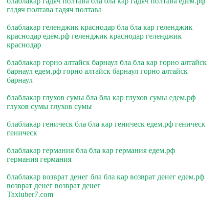
блаблакар гадяч полтава бла бла кар гадяч полтава едем.рф
гадяч полтава гадяч полтава
блаблакар геленджик краснодар бла бла кар геленджик
краснодар едем.рф геленджик краснодар геленджик
краснодар
блаблакар горно алтайск барнаул бла бла кар горно алтайск
барнаул едем.рф горно алтайск барнаул горно алтайск
барнаул
блаблакар глухов сумы бла бла кар глухов сумы едем.рф
глухов сумы глухов сумы
блаблакар геническ бла бла кар геническ едем.рф геническ
геническ
блаблакар германия бла бла кар германия едем.рф
германия германия
блаблакар возврат денег бла бла кар возврат денег едем.рф
возврат денег возврат денег
Taxiuber7.com