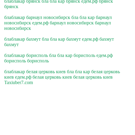
блаблакар брянск бла бла кар брянск едем.рф брянск
брянск
блаблакар барнаул новосибирск бла бла кар барнаул
новосибирск едем.рф барнаул новосибирск барнаул
новосибирск
блаблакар бахмут бла бла кар бахмут едем.рф бахмут
бахмут
блаблакар борисполь бла бла кар борисполь едем.рф
борисполь борисполь
блаблакар белая церковь киев бла бла кар белая церковь
киев едем.рф белая церковь киев белая церковь киев
Taxiuber7.com