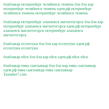
блаблакар ектеринбург челябинск тюмень бла бла кар
ектеринбург челябинск тюмень едем.рф ектеринбург
челябинск тюмень ектеринбург челябинск тюмень
блаблакар ектеринбург алапаевск магнитогорск бла бла кар
ектеринбург алапаевск магнитогорск едем.рф ектеринбург
алапаевск магнитогорск ектеринбург алапаевск
магнитогорск
блаблакар ессентуки бла бла кар ессентуки едем.рф
ессентуки ессентуки
блаблакар ейск бла бла кар ейск едем.рф ейск ейск
блаблакар емва сыктывкар бла бла кар емва сыктывкар
едем.рф емва сыктывкар емва сыктывкар
Taxiuber7.com