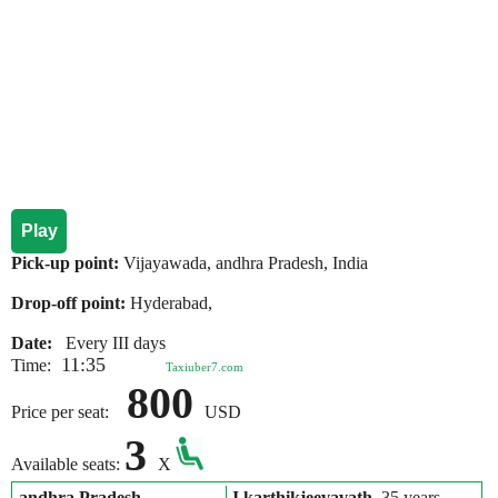
Play
Pick-up point:
Vijayawada, andhra Pradesh, India
Drop-off point:
Hyderabad,
Date:
Every III days
11:35
Time:
Taxiuber7.com
800
Price per seat:
USD
3
Available seats:
X
andhra Pradesh
J karthikjeevavath
, 35 years