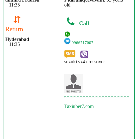
11:35
old
⇵
Call
Return
Hyderabad
9966717007
11:35
suzuki sx4 crossover
Taxiuber7.com