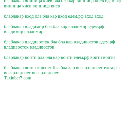
блаблакар винница киев бла бла кар винница киев едем.рф
винница киев винница киев
блаблакар вход бла бла кар вход едем.рф вход вход
блаблакар владимир бла бла кар владимир едем.рф
владимир владимир
блаблакар владивосток бла бла кар владивосток едем.рф
владивосток владивосток
блаблакар войти бла бла кар войти едем.рф войти войти
блаблакар возврат денег бла бла кар возврат денег едем.рф
возврат денег возврат денег
Taxiuber7.com