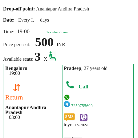
Drop-off point:
Anantapur Andhra Pradesh
Date:
Every I, days
19:00
Time:
Taxiuber7.com
500
Price per seat:
INR
3
Available seats:
X
Bengaluru
Pradeep
, 27 years old
19:00
⇵
Call
Return
7259755690
Anantapur Andhra
Pradesh
03:00
toyota venza