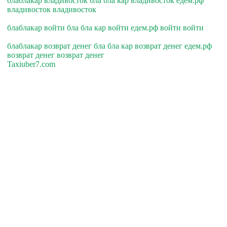
блаблакар владивосток бла бла кар владивосток едем.рф
владивосток владивосток
блаблакар войти бла бла кар войти едем.рф войти войти
блаблакар возврат денег бла бла кар возврат денег едем.рф
возврат денег возврат денег
Taxiuber7.com