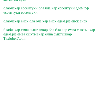
блаблакар ессентуки бла бла кар ессентуки едем.рф
ессентуки ессентуки
блаблакар ейск бла бла кар ейск едем.рф ейск ейск
блаблакар емва сыктывкар бла бла кар емва сыктывкар
едем.рф емва сыктывкар емва сыктывкар
Taxiuber7.com