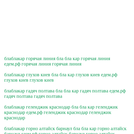
блаблакар горячая линия бла бла кар горячая линия
едем.рф горячая линия горячая линия
блаблакар глухов киев бла бла кар глухов киев едем.рф
глухов киев глухов киев
блаблакар гадяч полтава бла бла кар гадяч полтава едем.рф
гадяч полтава гадяч полтава
блаблакар геленджик краснодар бла бла кар геленджик
краснодар едем.рф геленджик краснодар геленджик
краснодар
блаблакар горно алтайск барнаул бла бла кар горно алтайск
барнаул едем.рф горно алтайск барнаул горно алтайск