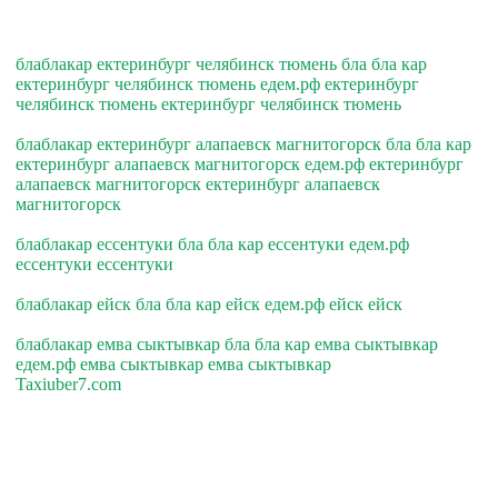
блаблакар ектеринбург челябинск тюмень бла бла кар
ектеринбург челябинск тюмень едем.рф ектеринбург
челябинск тюмень ектеринбург челябинск тюмень
блаблакар ектеринбург алапаевск магнитогорск бла бла кар
ектеринбург алапаевск магнитогорск едем.рф ектеринбург
алапаевск магнитогорск ектеринбург алапаевск
магнитогорск
блаблакар ессентуки бла бла кар ессентуки едем.рф
ессентуки ессентуки
блаблакар ейск бла бла кар ейск едем.рф ейск ейск
блаблакар емва сыктывкар бла бла кар емва сыктывкар
едем.рф емва сыктывкар емва сыктывкар
Taxiuber7.com