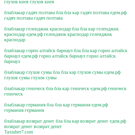
глухов киев глухов киев
блаблакар гадяч полтава бла бла кар гадяч полтава едем.рф
гадяч полтава гадяч полтава
блаблакар геленджик краснодар бла бла кар геленджик
краснодар едем.рф геленджик краснодар геленджик
краснодар
блаблакар горно алтайск барнаул бла бла кар горно алтайск
барнаул едем.рф горно алтайск барнаул горно алтайск
барнаул
блаблакар глухов сумы бла бла кар глухов сумы едем.рф
глухов сумы глухов сумы
блаблакар геническ бла бла кар геническ едем.рф геническ
геническ
блаблакар германия бла бла кар германия едем.рф
германия германия
блаблакар возврат денег бла бла кар возврат денег едем.рф
возврат денег возврат денег
Taxiuber7.com