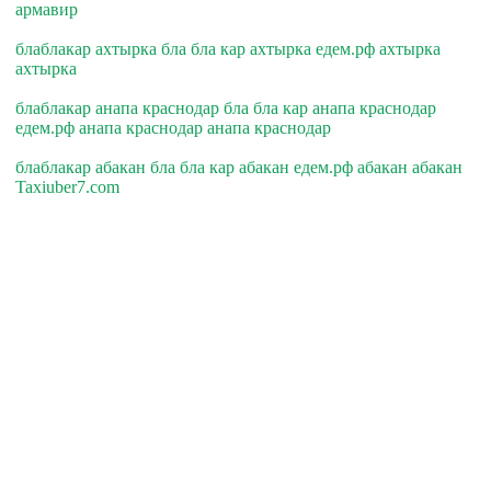
армавир
блаблакар ахтырка бла бла кар ахтырка едем.рф ахтырка
ахтырка
блаблакар анапа краснодар бла бла кар анапа краснодар
едем.рф анапа краснодар анапа краснодар
блаблакар абакан бла бла кар абакан едем.рф абакан абакан
Taxiuber7.com