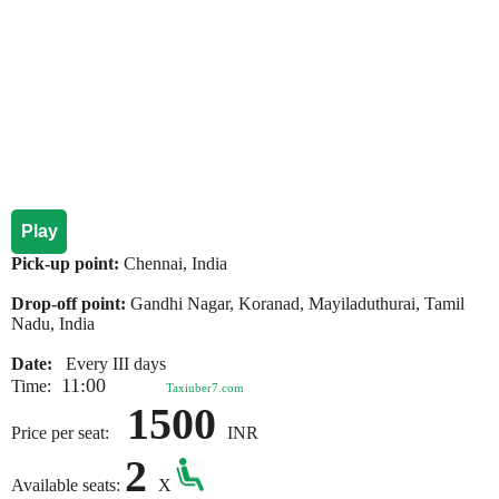
Play
Pick-up point:
Chennai, India
Drop-off point:
Gandhi Nagar, Koranad, Mayiladuthurai, Tamil
Nadu, India
Date:
Every III days
11:00
Time:
Taxiuber7.com
1500
Price per seat:
INR
2
Available seats:
X