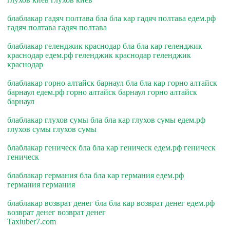
блаблакар гадяч полтава бла бла кар гадяч полтава едем.рф
гадяч полтава гадяч полтава
блаблакар геленджик краснодар бла бла кар геленджик
краснодар едем.рф геленджик краснодар геленджик
краснодар
блаблакар горно алтайск барнаул бла бла кар горно алтайск
барнаул едем.рф горно алтайск барнаул горно алтайск
барнаул
блаблакар глухов сумы бла бла кар глухов сумы едем.рф
глухов сумы глухов сумы
блаблакар геническ бла бла кар геническ едем.рф геническ
геническ
блаблакар германия бла бла кар германия едем.рф
германия германия
блаблакар возврат денег бла бла кар возврат денег едем.рф
возврат денег возврат денег
Taxiuber7.com