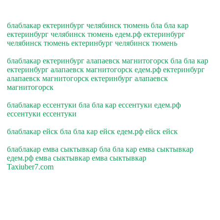
блаблакар ектеринбург челябинск тюмень бла бла кар
ектеринбург челябинск тюмень едем.рф ектеринбург
челябинск тюмень ектеринбург челябинск тюмень
блаблакар ектеринбург алапаевск магнитогорск бла бла кар
ектеринбург алапаевск магнитогорск едем.рф ектеринбург
алапаевск магнитогорск ектеринбург алапаевск
магнитогорск
блаблакар ессентуки бла бла кар ессентуки едем.рф
ессентуки ессентуки
блаблакар ейск бла бла кар ейск едем.рф ейск ейск
блаблакар емва сыктывкар бла бла кар емва сыктывкар
едем.рф емва сыктывкар емва сыктывкар
Taxiuber7.com