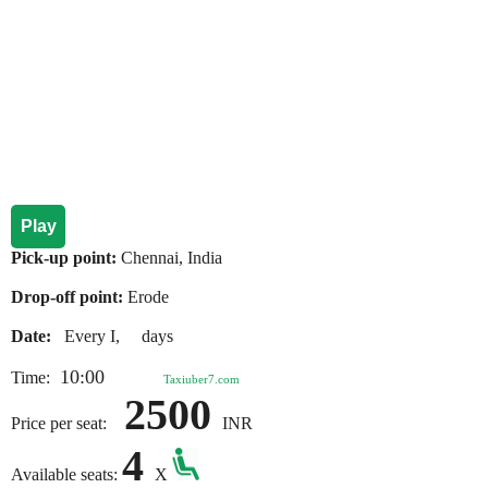
Play
Pick-up point:
Chennai, India
Drop-off point:
Erode
Date:
Every I, days
10:00
Time:
Taxiuber7.com
2500
Price per seat:
INR
4
Available seats:
X