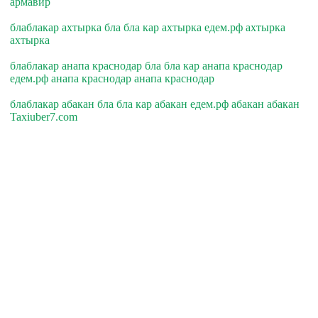
армавир
блаблакар ахтырка бла бла кар ахтырка едем.рф ахтырка
ахтырка
блаблакар анапа краснодар бла бла кар анапа краснодар
едем.рф анапа краснодар анапа краснодар
блаблакар абакан бла бла кар абакан едем.рф абакан абакан
Taxiuber7.com