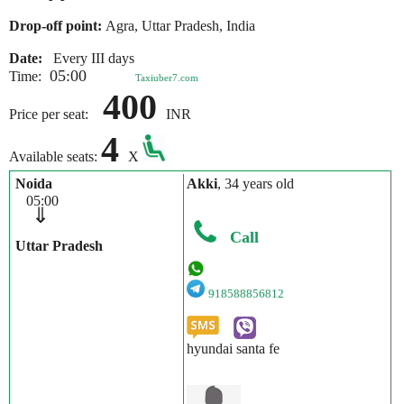
Drop-off point:
Agra, Uttar Pradesh, India
Date:
Every III days
05:00
Time:
Taxiuber7.com
400
Price per seat:
INR
4
Available seats:
X
Noida
Akki
, 34 years old
05:00
⇓
Call
Uttar Pradesh
918588856812
hyundai santa fe