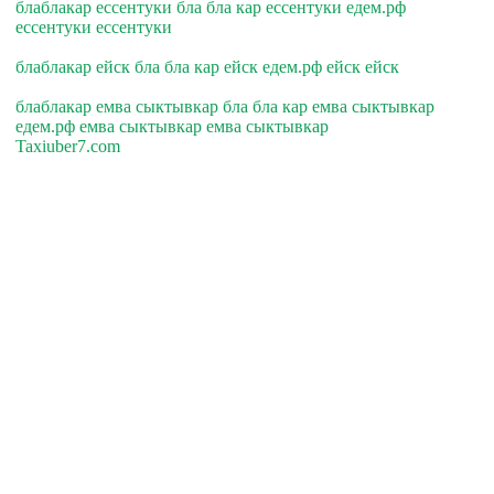
блаблакар ессентуки бла бла кар ессентуки едем.рф
ессентуки ессентуки
блаблакар ейск бла бла кар ейск едем.рф ейск ейск
блаблакар емва сыктывкар бла бла кар емва сыктывкар
едем.рф емва сыктывкар емва сыктывкар
Taxiuber7.com