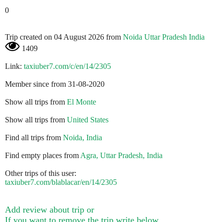
0
Trip created on 04 August 2026 from
Noida Uttar Pradesh India
1409
Link:
taxiuber7.com/c/en/14/2305
Member since from 31-08-2020
Show all trips from
El Monte
Show all trips from
United States
Find all trips from
Noida, India
Find empty places from
Agra, Uttar Pradesh, India
Other trips of this user:
taxiuber7.com/blablacar/en/14/2305
Add review about trip or
If you want to remove the trip write below