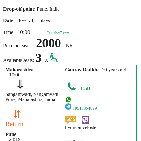
Drop-off point:
Pune, India
Date:
Every I, days
10:00
Time:
Taxiuber7.com
2000
Price per seat:
INR
3
Available seats:
X
Maharashtra
Gaurav Bodkhe
, 30 years old
10:00
⇓
Call
Sangamwadi, Sangamvadi
Pune, Maharashtra, India
19518354099
⇵
Return
hyundai veloster
Pune
23:19