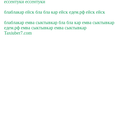
ессентуки ессентуки
блаблакар ейск бла бла кар ейск едем.рф ейск ейск
блаблакар емва сыктывкар бла бла кар емва сыктывкар
едем.рф емва сыктывкар емва сыктывкар
Taxiuber7.com