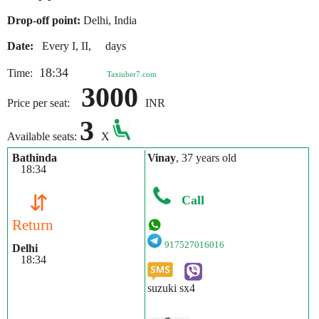
Drop-off point:
Delhi, India
Date:
Every I, II, days
18:34
Time:
Taxiuber7.com
3000
Price per seat:
INR
3
Available seats:
X
Bathinda
Vinay
, 37 years old
18:34
⇵
Call
Return
917527016016
Delhi
18:34
suzuki sx4