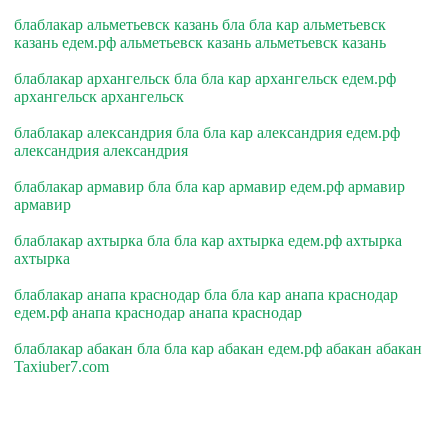
блаблакар альметьевск казань бла бла кар альметьевск
казань едем.рф альметьевск казань альметьевск казань
блаблакар архангельск бла бла кар архангельск едем.рф
архангельск архангельск
блаблакар александрия бла бла кар александрия едем.рф
александрия александрия
блаблакар армавир бла бла кар армавир едем.рф армавир
армавир
блаблакар ахтырка бла бла кар ахтырка едем.рф ахтырка
ахтырка
блаблакар анапа краснодар бла бла кар анапа краснодар
едем.рф анапа краснодар анапа краснодар
блаблакар абакан бла бла кар абакан едем.рф абакан абакан
Taxiuber7.com