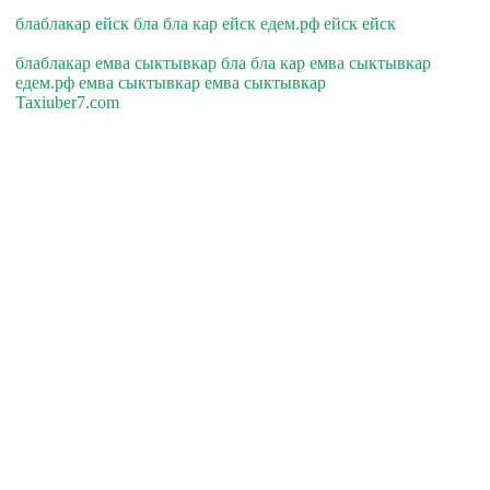
блаблакар ейск бла бла кар ейск едем.рф ейск ейск
блаблакар емва сыктывкар бла бла кар емва сыктывкар
едем.рф емва сыктывкар емва сыктывкар
Taxiuber7.com