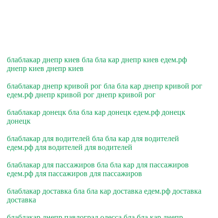
блаблакар днепр киев бла бла кар днепр киев едем.рф
днепр киев днепр киев
блаблакар днепр кривой рог бла бла кар днепр кривой рог
едем.рф днепр кривой рог днепр кривой рог
блаблакар донецк бла бла кар донецк едем.рф донецк
донецк
блаблакар для водителей бла бла кар для водителей
едем.рф для водителей для водителей
блаблакар для пассажиров бла бла кар для пассажиров
едем.рф для пассажиров для пассажиров
блаблакар доставка бла бла кар доставка едем.рф доставка
доставка
блаблакар днепр павлоград одесса бла бла кар днепр