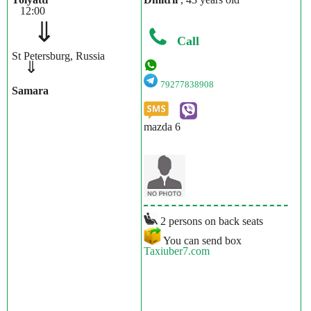
12:00
⇓
Call
St Petersburg, Russia
⇓
79277838908
Samara
mazda 6
2 persons on back seats
You can send box
Taxiuber7.com