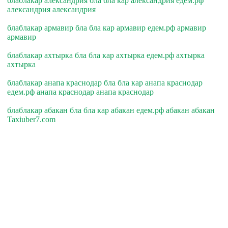
блаблакар александрия бла бла кар александрия едем.рф
александрия александрия
блаблакар армавир бла бла кар армавир едем.рф армавир
армавир
блаблакар ахтырка бла бла кар ахтырка едем.рф ахтырка
ахтырка
блаблакар анапа краснодар бла бла кар анапа краснодар
едем.рф анапа краснодар анапа краснодар
блаблакар абакан бла бла кар абакан едем.рф абакан абакан
Taxiuber7.com