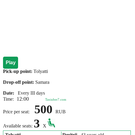
Play
Pick-up point:
Tolyatti
Drop-off point:
Samara
Date:
Every III days
12:00
Time:
Taxiuber7.com
500
Price per seat:
RUB
3
Available seats:
X
Tolyatti
Dmitrii
, 43 years old