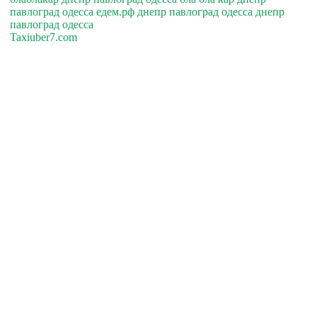
павлоград одесса едем.рф днепр павлоград одесса днепр
павлоград одесса
Taxiuber7.com