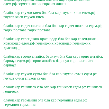
едем.рф горячая линия горячая линия
блаблакар глухов киев бла бла кар глухов киев едем.рф
глухов киев глухов киев
блаблакар гадяч полтава бла бла кар гадяч полтава едем.рф
гадяч полтава гадяч полтава
блаблакар геленджик краснодар бла бла кар геленджик
краснодар едем.рф геленджик краснодар геленджик
краснодар
блаблакар горно алтайск барнаул бла бла кар горно алтайск
барнаул едем.рф горно алтайск барнаул горно алтайск
барнаул
блаблакар глухов сумы бла бла кар глухов сумы едем.рф
глухов сумы глухов сумы
блаблакар геническ бла бла кар геническ едем.рф геническ
геническ
блаблакар германия бла бла кар германия едем.рф
германия германия