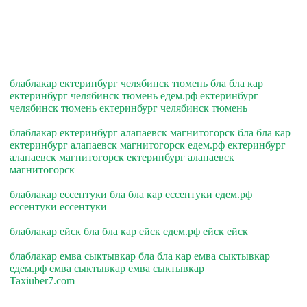
блаблакар ектеринбург челябинск тюмень бла бла кар
ектеринбург челябинск тюмень едем.рф ектеринбург
челябинск тюмень ектеринбург челябинск тюмень
блаблакар ектеринбург алапаевск магнитогорск бла бла кар
ектеринбург алапаевск магнитогорск едем.рф ектеринбург
алапаевск магнитогорск ектеринбург алапаевск
магнитогорск
блаблакар ессентуки бла бла кар ессентуки едем.рф
ессентуки ессентуки
блаблакар ейск бла бла кар ейск едем.рф ейск ейск
блаблакар емва сыктывкар бла бла кар емва сыктывкар
едем.рф емва сыктывкар емва сыктывкар
Taxiuber7.com