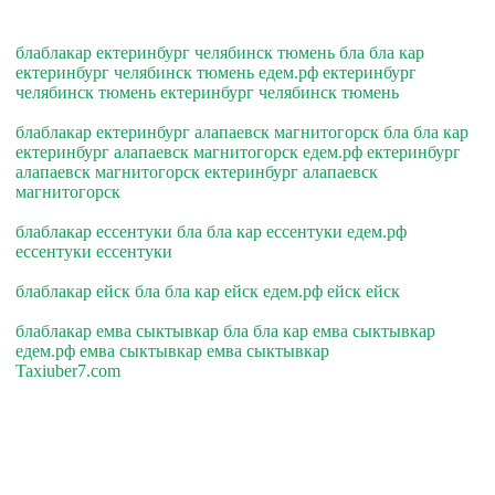
блаблакар ектеринбург челябинск тюмень бла бла кар
ектеринбург челябинск тюмень едем.рф ектеринбург
челябинск тюмень ектеринбург челябинск тюмень
блаблакар ектеринбург алапаевск магнитогорск бла бла кар
ектеринбург алапаевск магнитогорск едем.рф ектеринбург
алапаевск магнитогорск ектеринбург алапаевск
магнитогорск
блаблакар ессентуки бла бла кар ессентуки едем.рф
ессентуки ессентуки
блаблакар ейск бла бла кар ейск едем.рф ейск ейск
блаблакар емва сыктывкар бла бла кар емва сыктывкар
едем.рф емва сыктывкар емва сыктывкар
Taxiuber7.com