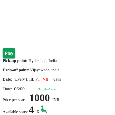
Play
Pick-up point:
Hyderabad, India
Drop-off point:
Vijayawada, india
Date:
Every I, III,
VI
,
VII
days
06:00
Time:
Taxiuber7.com
1000
Price per seat:
INR
4
Available seats:
X