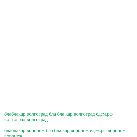
блаблакар волгоград бла бла кар волгоград едем.рф
волгоград волгоград
блаблакар воронеж бла бла кар воронеж едем.рф воронеж
воронеж