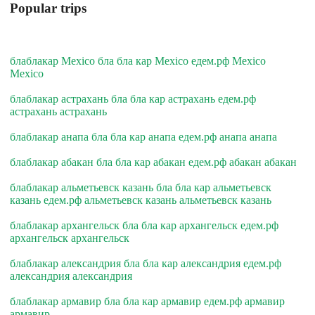
Popular trips
блаблакар Mexico бла бла кар Mexico едем.рф Mexico
Mexico
блаблакар астрахань бла бла кар астрахань едем.рф
астрахань астрахань
блаблакар анапа бла бла кар анапа едем.рф анапа анапа
блаблакар абакан бла бла кар абакан едем.рф абакан абакан
блаблакар альметьевск казань бла бла кар альметьевск
казань едем.рф альметьевск казань альметьевск казань
блаблакар архангельск бла бла кар архангельск едем.рф
архангельск архангельск
блаблакар александрия бла бла кар александрия едем.рф
александрия александрия
блаблакар армавир бла бла кар армавир едем.рф армавир
армавир