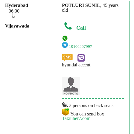
Hyderabad
POTLURI SUNIL
, 45 years
old
06:00
⇓
Vijayawada
Call
19100907997
hyundai accent
2 persons on back seats
You can send box
Taxiuber7.com