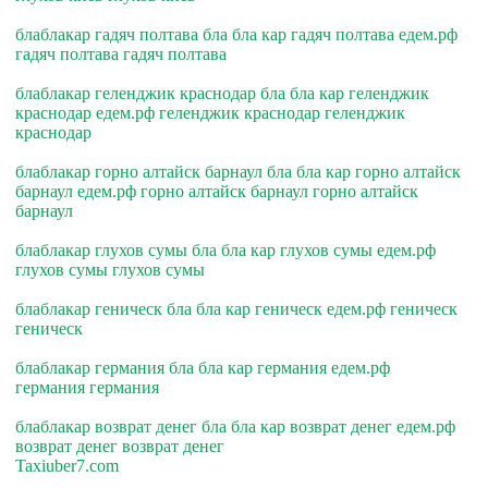
блаблакар гадяч полтава бла бла кар гадяч полтава едем.рф
гадяч полтава гадяч полтава
блаблакар геленджик краснодар бла бла кар геленджик
краснодар едем.рф геленджик краснодар геленджик
краснодар
блаблакар горно алтайск барнаул бла бла кар горно алтайск
барнаул едем.рф горно алтайск барнаул горно алтайск
барнаул
блаблакар глухов сумы бла бла кар глухов сумы едем.рф
глухов сумы глухов сумы
блаблакар геническ бла бла кар геническ едем.рф геническ
геническ
блаблакар германия бла бла кар германия едем.рф
германия германия
блаблакар возврат денег бла бла кар возврат денег едем.рф
возврат денег возврат денег
Taxiuber7.com