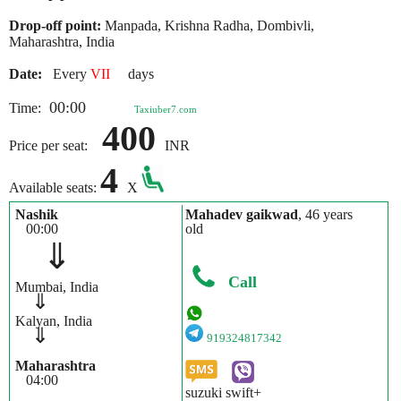
Drop-off point:
Manpada, Krishna Radha, Dombivli,
Maharashtra, India
Date:
Every
VII
days
00:00
Time:
Taxiuber7.com
400
Price per seat:
INR
4
Available seats:
X
Nashik
Mahadev gaikwad
, 46 years
00:00
old
⇓
Call
Mumbai, India
⇓
Kalyan, India
⇓
919324817342
Maharashtra
04:00
suzuki swift+