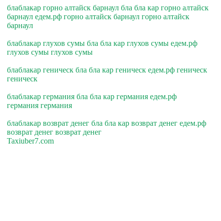
блаблакар горно алтайск барнаул бла бла кар горно алтайск
барнаул едем.рф горно алтайск барнаул горно алтайск
барнаул
блаблакар глухов сумы бла бла кар глухов сумы едем.рф
глухов сумы глухов сумы
блаблакар геническ бла бла кар геническ едем.рф геническ
геническ
блаблакар германия бла бла кар германия едем.рф
германия германия
блаблакар возврат денег бла бла кар возврат денег едем.рф
возврат денег возврат денег
Taxiuber7.com