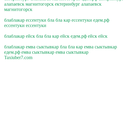
алапаевск магнитогорск ектеринбург алапаевск
магнитогорск
блаблакар ессентуки бла бла кар ессентуки едем.рф
ессентуки ессентуки
блаблакар ейск бла бла кар ейск едем.рф ейск ейск
блаблакар емва сыктывкар бла бла кар емва сыктывкар
едем.рф емва сыктывкар емва сыктывкар
Taxiuber7.com