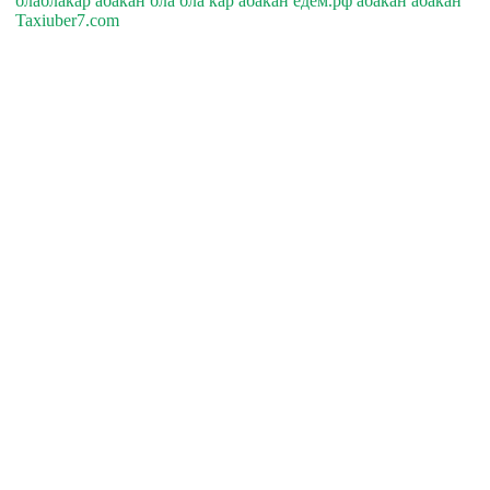
блаблакар абакан бла бла кар абакан едем.рф абакан абакан
Taxiuber7.com