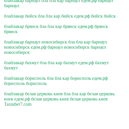
блаблакар барнаул бла бла кар барнаул едем.рф барнаул
барнаул
блаблакар бийск бла бла кар бийск едем.рф бийск бийск
блаблакар брянск бла бла кар брянск едем.рф брянск
брянск
блаблакар барнаул новосибирск бла бла кар барнаул
новосибирск едем.рф барнаул новосибирск барнаул
новосибирск
блаблакар бахмут бла бла кар бахмут едем.рф бахмут
бахмут
блаблакар борисполь бла бла кар борисполь едем.рф
борисполь борисполь
блаблакар белая церковь киев бла бла кар белая церковь
киев едем.рф белая церковь киев белая церковь киев
Taxiuber7.com