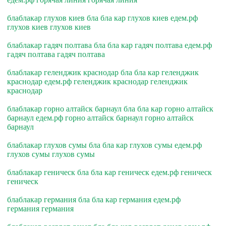
блаблакар глухов киев бла бла кар глухов киев едем.рф
глухов киев глухов киев
блаблакар гадяч полтава бла бла кар гадяч полтава едем.рф
гадяч полтава гадяч полтава
блаблакар геленджик краснодар бла бла кар геленджик
краснодар едем.рф геленджик краснодар геленджик
краснодар
блаблакар горно алтайск барнаул бла бла кар горно алтайск
барнаул едем.рф горно алтайск барнаул горно алтайск
барнаул
блаблакар глухов сумы бла бла кар глухов сумы едем.рф
глухов сумы глухов сумы
блаблакар геническ бла бла кар геническ едем.рф геническ
геническ
блаблакар германия бла бла кар германия едем.рф
германия германия