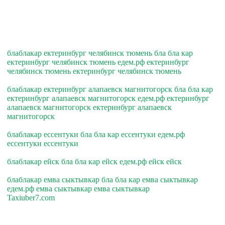
блаблакар ектеринбург челябинск тюмень бла бла кар
ектеринбург челябинск тюмень едем.рф ектеринбург
челябинск тюмень ектеринбург челябинск тюмень
блаблакар ектеринбург алапаевск магнитогорск бла бла кар
ектеринбург алапаевск магнитогорск едем.рф ектеринбург
алапаевск магнитогорск ектеринбург алапаевск
магнитогорск
блаблакар ессентуки бла бла кар ессентуки едем.рф
ессентуки ессентуки
блаблакар ейск бла бла кар ейск едем.рф ейск ейск
блаблакар емва сыктывкар бла бла кар емва сыктывкар
едем.рф емва сыктывкар емва сыктывкар
Taxiuber7.com