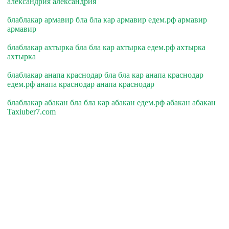
александрия александрия
блаблакар армавир бла бла кар армавир едем.рф армавир
армавир
блаблакар ахтырка бла бла кар ахтырка едем.рф ахтырка
ахтырка
блаблакар анапа краснодар бла бла кар анапа краснодар
едем.рф анапа краснодар анапа краснодар
блаблакар абакан бла бла кар абакан едем.рф абакан абакан
Taxiuber7.com