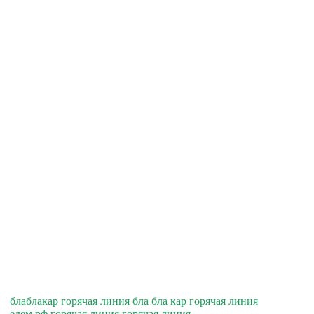
блаблакар горячая линия бла бла кар горячая линия
едем.рф горячая линия горячая линия