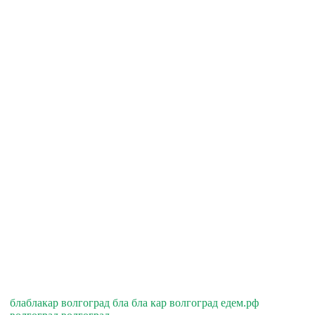
блаблакар волгоград бла бла кар волгоград едем.рф