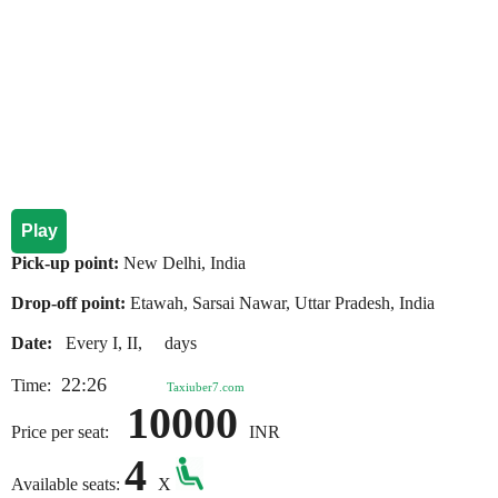
Play
Pick-up point:
New Delhi, India
Drop-off point:
Etawah, Sarsai Nawar, Uttar Pradesh, India
Date:
Every I, II, days
22:26
Time:
Taxiuber7.com
10000
Price per seat:
INR
4
Available seats:
X