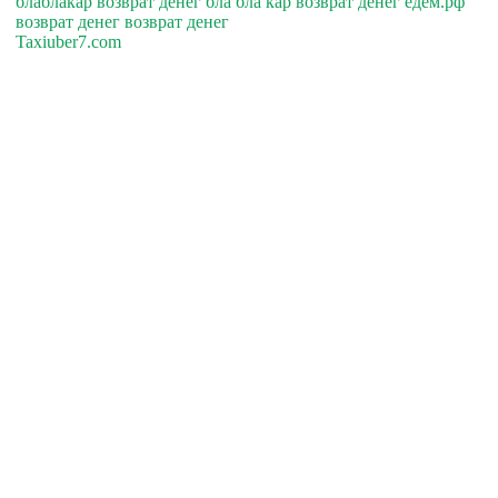
блаблакар возврат денег бла бла кар возврат денег едем.рф
возврат денег возврат денег
Taxiuber7.com