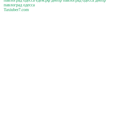
павлоград одесса едем.рф днепр павлоград одесса днепр
павлоград одесса
Taxiuber7.com