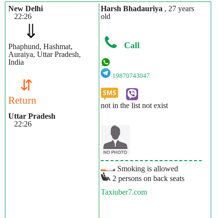
New Delhi
Harsh Bhadauriya
, 27 years
22:26
old
⇓
Call
Phaphund, Hashmat,
Auraiya, Uttar Pradesh,
India
19870743047
⇵
Return
not in the list not exist
Uttar Pradesh
22:26
Smoking is allowed
2 persons on back seats
Taxiuber7.com