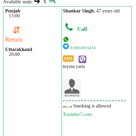
Available seats:
X
Punjab
Shankar Singh
, 47 years old
15:00
⇵
Call
Return
919910855474
Uttarakhand
20:00
toyota yaris
Smoking is allowed
Taxiuber7.com