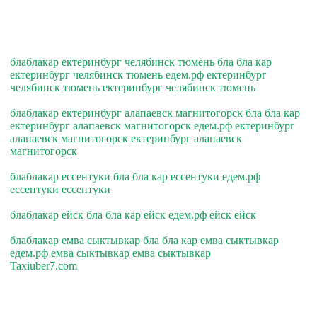
блаблакар ектеринбург челябинск тюмень бла бла кар
ектеринбург челябинск тюмень едем.рф ектеринбург
челябинск тюмень ектеринбург челябинск тюмень
блаблакар ектеринбург алапаевск магнитогорск бла бла кар
ектеринбург алапаевск магнитогорск едем.рф ектеринбург
алапаевск магнитогорск ектеринбург алапаевск
магнитогорск
блаблакар ессентуки бла бла кар ессентуки едем.рф
ессентуки ессентуки
блаблакар ейск бла бла кар ейск едем.рф ейск ейск
блаблакар емва сыктывкар бла бла кар емва сыктывкар
едем.рф емва сыктывкар емва сыктывкар
Taxiuber7.com