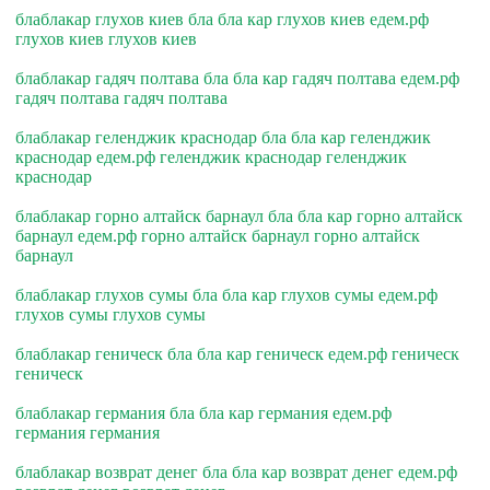
блаблакар глухов киев бла бла кар глухов киев едем.рф
глухов киев глухов киев
блаблакар гадяч полтава бла бла кар гадяч полтава едем.рф
гадяч полтава гадяч полтава
блаблакар геленджик краснодар бла бла кар геленджик
краснодар едем.рф геленджик краснодар геленджик
краснодар
блаблакар горно алтайск барнаул бла бла кар горно алтайск
барнаул едем.рф горно алтайск барнаул горно алтайск
барнаул
блаблакар глухов сумы бла бла кар глухов сумы едем.рф
глухов сумы глухов сумы
блаблакар геническ бла бла кар геническ едем.рф геническ
геническ
блаблакар германия бла бла кар германия едем.рф
германия германия
блаблакар возврат денег бла бла кар возврат денег едем.рф