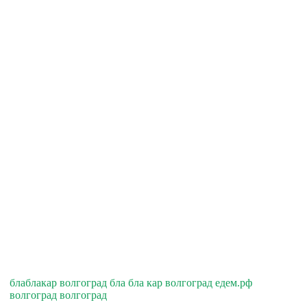
блаблакар волгоград бла бла кар волгоград едем.рф
волгоград волгоград