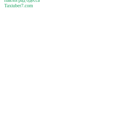
павлоград одесса
Taxiuber7.com