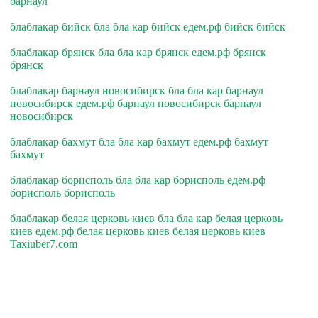
барнаул
блаблакар бийск бла бла кар бийск едем.рф бийск бийск
блаблакар брянск бла бла кар брянск едем.рф брянск
брянск
блаблакар барнаул новосибирск бла бла кар барнаул
новосибирск едем.рф барнаул новосибирск барнаул
новосибирск
блаблакар бахмут бла бла кар бахмут едем.рф бахмут
бахмут
блаблакар борисполь бла бла кар борисполь едем.рф
борисполь борисполь
блаблакар белая церковь киев бла бла кар белая церковь
киев едем.рф белая церковь киев белая церковь киев
Taxiuber7.com