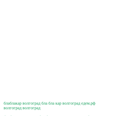
блаблакар волгоград бла бла кар волгоград едем.рф
волгоград волгоград