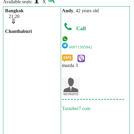
Available seats:
X
Bangkok
Andy
, 42 years old
21:20
⇓
Call
Chanthaburi
66971505942
mazda 3
Taxiuber7.com