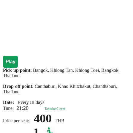
Play
Pick-up point:
Bangok, Khlong Tan, Khlong Toei, Bangkok,
Thailand
Drop-off point:
Canthaburi, Khao Khitchakut, Chanthaburi,
Thailand
Date:
Every III days
21:20
Time:
Taxiuber7.com
400
Price per seat:
THB
1