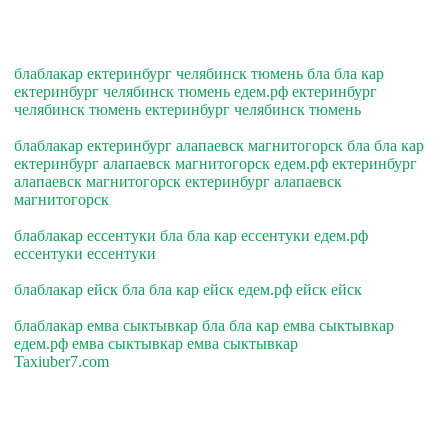
блаблакар ектеринбург челябинск тюмень бла бла кар
ектеринбург челябинск тюмень едем.рф ектеринбург
челябинск тюмень ектеринбург челябинск тюмень
блаблакар ектеринбург алапаевск магнитогорск бла бла кар
ектеринбург алапаевск магнитогорск едем.рф ектеринбург
алапаевск магнитогорск ектеринбург алапаевск
магнитогорск
блаблакар ессентуки бла бла кар ессентуки едем.рф
ессентуки ессентуки
блаблакар ейск бла бла кар ейск едем.рф ейск ейск
блаблакар емва сыктывкар бла бла кар емва сыктывкар
едем.рф емва сыктывкар емва сыктывкар
Taxiuber7.com