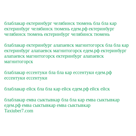
блаблакар ектеринбург челябинск тюмень бла бла кар
ектеринбург челябинск тюмень едем.рф ектеринбург
челябинск тюмень ектеринбург челябинск тюмень
блаблакар ектеринбург алапаевск магнитогорск бла бла кар
ектеринбург алапаевск магнитогорск едем.рф ектеринбург
алапаевск магнитогорск ектеринбург алапаевск
магнитогорск
блаблакар ессентуки бла бла кар ессентуки едем.рф
ессентуки ессентуки
блаблакар ейск бла бла кар ейск едем.рф ейск ейск
блаблакар емва сыктывкар бла бла кар емва сыктывкар
едем.рф емва сыктывкар емва сыктывкар
Taxiuber7.com