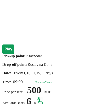
Play
Pick-up point:
Krasnodar
Drop-off point:
Rostov na Donu
Date:
Every I, II, III, IV, days
09:00
Time:
Taxiuber7.com
500
Price per seat:
RUB
6
Available seats:
X