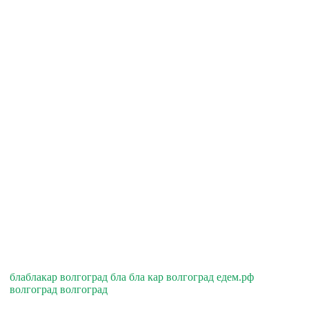
блаблакар волгоград бла бла кар волгоград едем.рф
волгоград волгоград