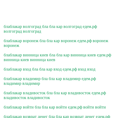
блаблакар волгоград бла бла кар волгоград едем.рф
волгоград волгоград
блаблакар воронеж бла бла кар воронеж едем.рф воронеж
воронеж
блаблакар винница киев бла бла кар винница киев едем.рф
винница киев винница киев
блаблакар вход бла бла кар вход едем.рф вход вход
блаблакар владимир бла бла кар владимир едем.рф
владимир владимир
блаблакар владивосток бла бла кар владивосток едем.рф
владивосток владивосток
блаблакар войти бла бла кар войти едем.рф войти войти
блаблакар возврат денег бла бла кар возврат денег едем.рф