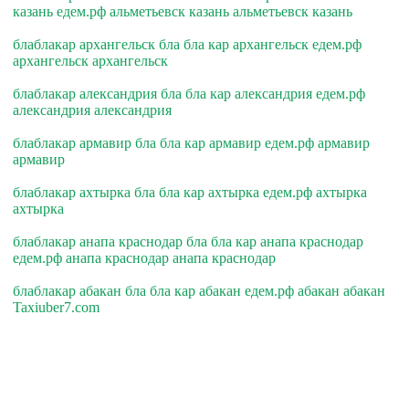
казань едем.рф альметьевск казань альметьевск казань
блаблакар архангельск бла бла кар архангельск едем.рф
архангельск архангельск
блаблакар александрия бла бла кар александрия едем.рф
александрия александрия
блаблакар армавир бла бла кар армавир едем.рф армавир
армавир
блаблакар ахтырка бла бла кар ахтырка едем.рф ахтырка
ахтырка
блаблакар анапа краснодар бла бла кар анапа краснодар
едем.рф анапа краснодар анапа краснодар
блаблакар абакан бла бла кар абакан едем.рф абакан абакан
Taxiuber7.com