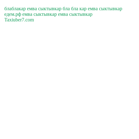
блаблакар емва сыктывкар бла бла кар емва сыктывкар
едем.рф емва сыктывкар емва сыктывкар
Taxiuber7.com