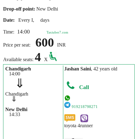
Drop-off point:
New Delhi
Date:
Every I, days
14:00
Time:
Taxiuber7.com
600
Price per seat:
INR
4
Available seats:
X
Chandigarh
Jashan Saini
, 42 years old
14:00
⇓
Call
Chandigarh
⇓
919218798271
New Delhi
14:33
toyota 4runner