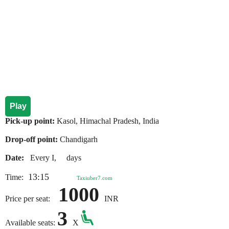
Play
Pick-up point:
Kasol, Himachal Pradesh, India
Drop-off point:
Chandigarh
Date:
Every I, days
13:15
Time:
Taxiuber7.com
1000
Price per seat:
INR
3
Available seats:
X