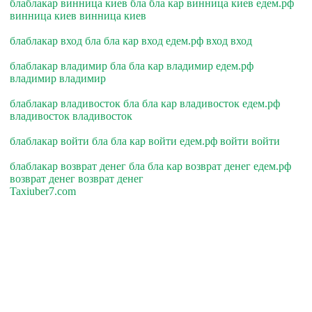
блаблакар винница киев бла бла кар винница киев едем.рф
винница киев винница киев
блаблакар вход бла бла кар вход едем.рф вход вход
блаблакар владимир бла бла кар владимир едем.рф
владимир владимир
блаблакар владивосток бла бла кар владивосток едем.рф
владивосток владивосток
блаблакар войти бла бла кар войти едем.рф войти войти
блаблакар возврат денег бла бла кар возврат денег едем.рф
возврат денег возврат денег
Taxiuber7.com