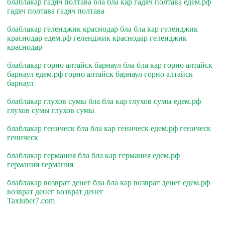
блаблакар гадяч полтава бла бла кар гадяч полтава едем.рф
гадяч полтава гадяч полтава
блаблакар геленджик краснодар бла бла кар геленджик
краснодар едем.рф геленджик краснодар геленджик
краснодар
блаблакар горно алтайск барнаул бла бла кар горно алтайск
барнаул едем.рф горно алтайск барнаул горно алтайск
барнаул
блаблакар глухов сумы бла бла кар глухов сумы едем.рф
глухов сумы глухов сумы
блаблакар геническ бла бла кар геническ едем.рф геническ
геническ
блаблакар германия бла бла кар германия едем.рф
германия германия
блаблакар возврат денег бла бла кар возврат денег едем.рф
возврат денег возврат денег
Taxiuber7.com