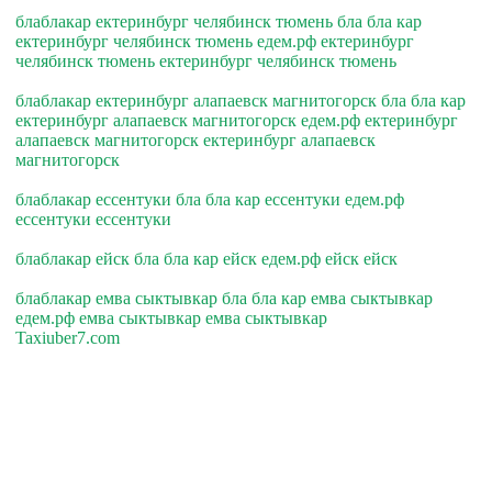
блаблакар ектеринбург челябинск тюмень бла бла кар
ектеринбург челябинск тюмень едем.рф ектеринбург
челябинск тюмень ектеринбург челябинск тюмень
блаблакар ектеринбург алапаевск магнитогорск бла бла кар
ектеринбург алапаевск магнитогорск едем.рф ектеринбург
алапаевск магнитогорск ектеринбург алапаевск
магнитогорск
блаблакар ессентуки бла бла кар ессентуки едем.рф
ессентуки ессентуки
блаблакар ейск бла бла кар ейск едем.рф ейск ейск
блаблакар емва сыктывкар бла бла кар емва сыктывкар
едем.рф емва сыктывкар емва сыктывкар
Taxiuber7.com