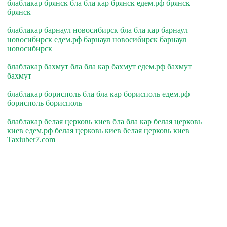
блаблакар брянск бла бла кар брянск едем.рф брянск
брянск
блаблакар барнаул новосибирск бла бла кар барнаул
новосибирск едем.рф барнаул новосибирск барнаул
новосибирск
блаблакар бахмут бла бла кар бахмут едем.рф бахмут
бахмут
блаблакар борисполь бла бла кар борисполь едем.рф
борисполь борисполь
блаблакар белая церковь киев бла бла кар белая церковь
киев едем.рф белая церковь киев белая церковь киев
Taxiuber7.com