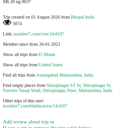
Mh 20 ng 9637
Trip created on 01 August 2026 from
Bhopal India
3074
Link:
taxiuber7.com/c/en/14/4107
Member since from 26-01-2021
Show all trips from
El Monte
Show all trips from
United States
Find all trips from
Aurangabad Maharashtra, India
Find empty places from
Shivajinagar ST St, Shivajinagar St,
Narveer Tanaji Wadi, Shivajinagar, Pune, Maharashtra, India
Other trips of this user:
taxiuber7.com/blablacar/en/14/4107
Add review about trip or
If you want to remove the trip write below