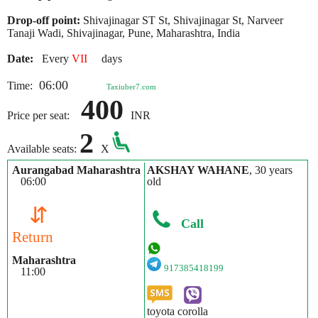
Drop-off point:
Shivajinagar ST St, Shivajinagar St, Narveer
Tanaji Wadi, Shivajinagar, Pune, Maharashtra, India
Date:
Every
VII
days
06:00
Time:
Taxiuber7.com
400
Price per seat:
INR
2
Available seats:
X
Aurangabad Maharashtra
AKSHAY WAHANE
, 30 years
06:00
old
⇵
Call
Return
Maharashtra
917385418199
11:00
toyota corolla