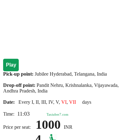
Play
Pick-up point:
Jubilee Hyderabad, Telangana, India
Drop-off point:
Pandit Nehru, Krishnalanka, Vijayawada,
Andhra Pradesh, India
Date:
Every I, II, III, IV, V,
VI
,
VII
days
11:03
Time:
Taxiuber7.com
1000
Price per seat:
INR
4