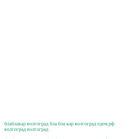
блаблакар волгоград бла бла кар волгоград едем.рф
волгоград волгоград