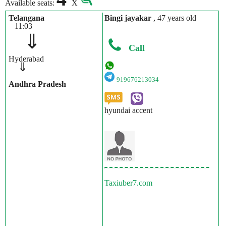
Available seats:
X
Telangana
Bingi jayakar
, 47 years old
11:03
⇓
Call
Hyderabad
⇓
919676213034
Andhra Pradesh
hyundai accent
Taxiuber7.com