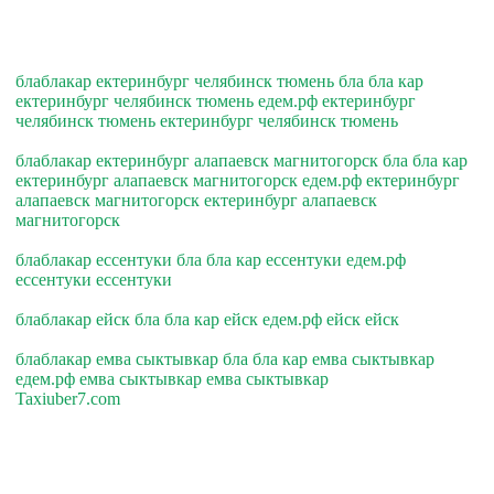
блаблакар ектеринбург челябинск тюмень бла бла кар
ектеринбург челябинск тюмень едем.рф ектеринбург
челябинск тюмень ектеринбург челябинск тюмень
блаблакар ектеринбург алапаевск магнитогорск бла бла кар
ектеринбург алапаевск магнитогорск едем.рф ектеринбург
алапаевск магнитогорск ектеринбург алапаевск
магнитогорск
блаблакар ессентуки бла бла кар ессентуки едем.рф
ессентуки ессентуки
блаблакар ейск бла бла кар ейск едем.рф ейск ейск
блаблакар емва сыктывкар бла бла кар емва сыктывкар
едем.рф емва сыктывкар емва сыктывкар
Taxiuber7.com