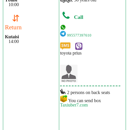
10:00
⇵
Call
Return
995577397610
Kutaisi
14:00
toyota prius
2 persons on back seats
You can send box
Taxiuber7.com