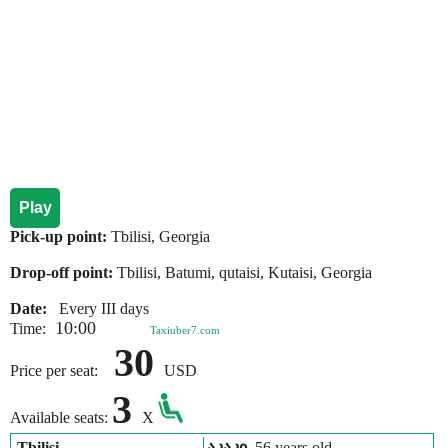
Play
Pick-up point:
Tbilisi, Georgia
Drop-off point:
Tbilisi, Batumi, qutaisi, Kutaisi, Georgia
Date:
Every III days
10:00
Time:
Taxiuber7.com
30
Price per seat:
USD
3
Available seats:
X
Tbilisi
აკაკი
, 56 years old