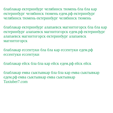
блаблакар ектеринбург челябинск тюмень бла бла кар
ектеринбург челябинск тюмень едем.рф ектеринбург
челябинск тюмень ектеринбург челябинск тюмень
блаблакар ектеринбург алапаевск магнитогорск бла бла кар
ектеринбург алапаевск магнитогорск едем.рф ектеринбург
алапаевск магнитогорск ектеринбург алапаевск
магнитогорск
блаблакар ессентуки бла бла кар ессентуки едем.рф
ессентуки ессентуки
блаблакар ейск бла бла кар ейск едем.рф ейск ейск
блаблакар емва сыктывкар бла бла кар емва сыктывкар
едем.рф емва сыктывкар емва сыктывкар
Taxiuber7.com