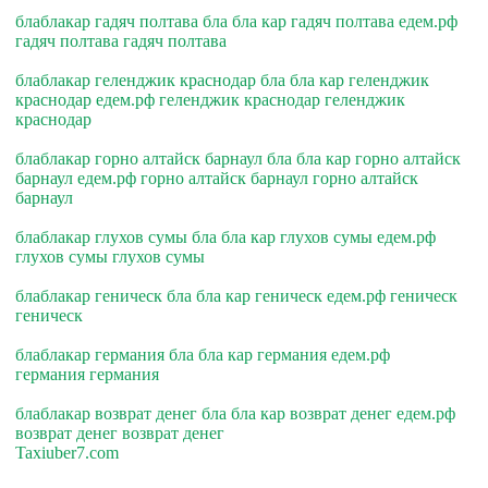
блаблакар гадяч полтава бла бла кар гадяч полтава едем.рф
гадяч полтава гадяч полтава
блаблакар геленджик краснодар бла бла кар геленджик
краснодар едем.рф геленджик краснодар геленджик
краснодар
блаблакар горно алтайск барнаул бла бла кар горно алтайск
барнаул едем.рф горно алтайск барнаул горно алтайск
барнаул
блаблакар глухов сумы бла бла кар глухов сумы едем.рф
глухов сумы глухов сумы
блаблакар геническ бла бла кар геническ едем.рф геническ
геническ
блаблакар германия бла бла кар германия едем.рф
германия германия
блаблакар возврат денег бла бла кар возврат денег едем.рф
возврат денег возврат денег
Taxiuber7.com