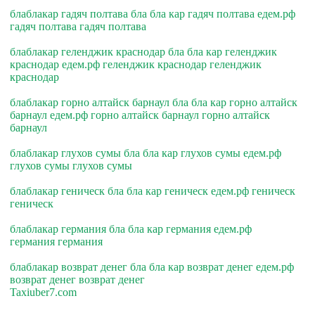
блаблакар гадяч полтава бла бла кар гадяч полтава едем.рф
гадяч полтава гадяч полтава
блаблакар геленджик краснодар бла бла кар геленджик
краснодар едем.рф геленджик краснодар геленджик
краснодар
блаблакар горно алтайск барнаул бла бла кар горно алтайск
барнаул едем.рф горно алтайск барнаул горно алтайск
барнаул
блаблакар глухов сумы бла бла кар глухов сумы едем.рф
глухов сумы глухов сумы
блаблакар геническ бла бла кар геническ едем.рф геническ
геническ
блаблакар германия бла бла кар германия едем.рф
германия германия
блаблакар возврат денег бла бла кар возврат денег едем.рф
возврат денег возврат денег
Taxiuber7.com