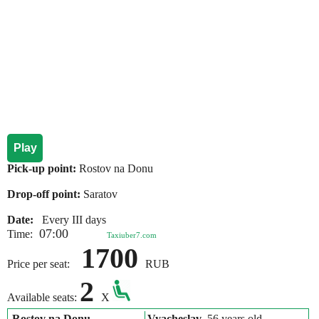
Play
Pick-up point:
Rostov na Donu
Drop-off point:
Saratov
Date:
Every III days
07:00
Time:
Taxiuber7.com
1700
Price per seat:
RUB
2
Available seats:
X
Rostov na Donu
Vyacheslav
, 56 years old