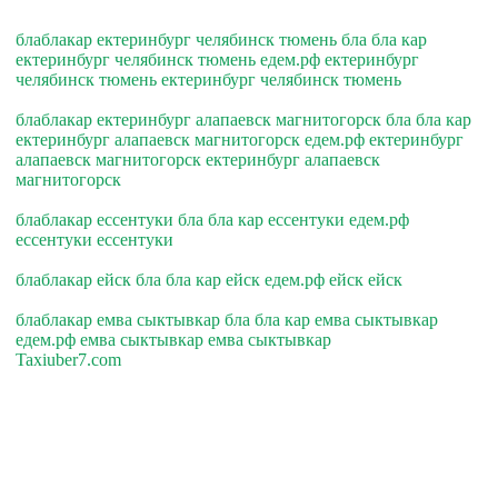
блаблакар ектеринбург челябинск тюмень бла бла кар
ектеринбург челябинск тюмень едем.рф ектеринбург
челябинск тюмень ектеринбург челябинск тюмень
блаблакар ектеринбург алапаевск магнитогорск бла бла кар
ектеринбург алапаевск магнитогорск едем.рф ектеринбург
алапаевск магнитогорск ектеринбург алапаевск
магнитогорск
блаблакар ессентуки бла бла кар ессентуки едем.рф
ессентуки ессентуки
блаблакар ейск бла бла кар ейск едем.рф ейск ейск
блаблакар емва сыктывкар бла бла кар емва сыктывкар
едем.рф емва сыктывкар емва сыктывкар
Taxiuber7.com