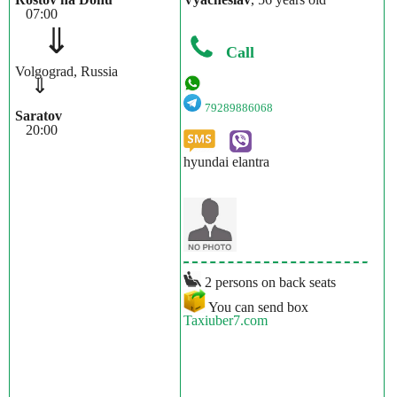
07:00
⇓
Call
Volgograd, Russia
⇓
79289886068
Saratov
20:00
hyundai elantra
2 persons on back seats
You can send box
Taxiuber7.com