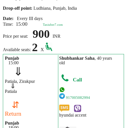
Drop-off point:
Ludhiana, Punjab, India
Date:
Every III days
15:00
Time:
Taxiuber7.com
900
Price per seat:
INR
2
Available seats:
X
Punjab
Shubhankar Saha
, 40 years
15:00
old
⇓
Call
Patiala, Zirakpur
⇓
Patiala
917005082994
⇵
Return
hyundai accent
Punjab
18:00