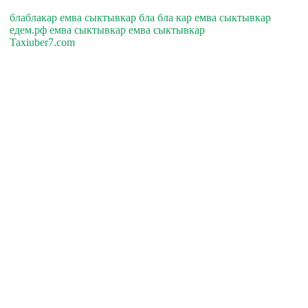
блаблакар емва сыктывкар бла бла кар емва сыктывкар
едем.рф емва сыктывкар емва сыктывкар
Taxiuber7.com