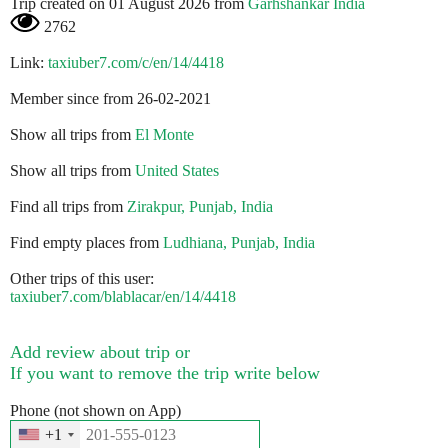
Trip created on 01 August 2026 from
Garhshankar India
2762
Link:
taxiuber7.com/c/en/14/4418
Member since from 26-02-2021
Show all trips from
El Monte
Show all trips from
United States
Find all trips from
Zirakpur, Punjab, India
Find empty places from
Ludhiana, Punjab, India
Other trips of this user:
taxiuber7.com/blablacar/en/14/4418
Add review about trip or
If you want to remove the trip write below
Phone (not shown on App)
+1