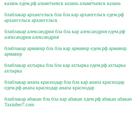
казань едем.рф альметьевск казань альметьевск казань
блаблакар архангельск бла бла кар архангельск едем.рф
архангельск архангельск
блаблакар александрия бла бла кар александрия едем.рф
александрия александрия
блаблакар армавир бла бла кар армавир едем.рф армавир
армавир
блаблакар ахтырка бла бла кар ахтырка едем.рф ахтырка
ахтырка
блаблакар анапа краснодар бла бла кар анапа краснодар
едем.рф анапа краснодар анапа краснодар
блаблакар абакан бла бла кар абакан едем.рф абакан абакан
Taxiuber7.com