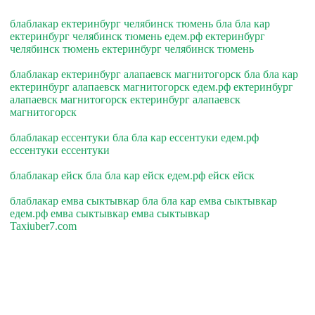
блаблакар ектеринбург челябинск тюмень бла бла кар
ектеринбург челябинск тюмень едем.рф ектеринбург
челябинск тюмень ектеринбург челябинск тюмень
блаблакар ектеринбург алапаевск магнитогорск бла бла кар
ектеринбург алапаевск магнитогорск едем.рф ектеринбург
алапаевск магнитогорск ектеринбург алапаевск
магнитогорск
блаблакар ессентуки бла бла кар ессентуки едем.рф
ессентуки ессентуки
блаблакар ейск бла бла кар ейск едем.рф ейск ейск
блаблакар емва сыктывкар бла бла кар емва сыктывкар
едем.рф емва сыктывкар емва сыктывкар
Taxiuber7.com