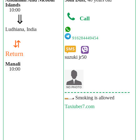
Islands
10:00
⇓
Call
Ludhiana, India
916284449454
⇵
Return
suzuki jr50
Manali
10:00
Smoking is allowed
Taxiuber7.com