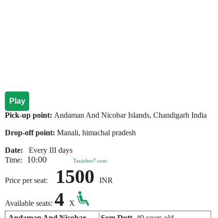
Play
Pick-up point:
Andaman And Nicobar Islands, Chandigarh India
Drop-off point:
Manali, himachal pradesh
Date:
Every III days
10:00
Time:
Taxiuber7.com
1500
Price per seat:
INR
4
Available seats:
X
Andaman And Nicobar
Som Dutt
, 40 years old