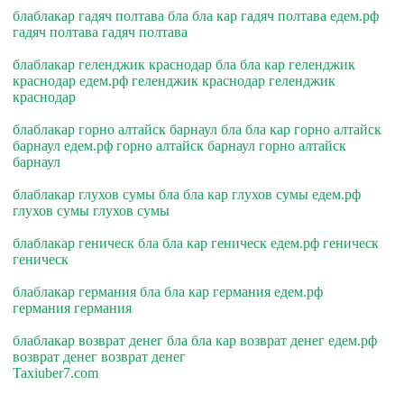
блаблакар гадяч полтава бла бла кар гадяч полтава едем.рф
гадяч полтава гадяч полтава
блаблакар геленджик краснодар бла бла кар геленджик
краснодар едем.рф геленджик краснодар геленджик
краснодар
блаблакар горно алтайск барнаул бла бла кар горно алтайск
барнаул едем.рф горно алтайск барнаул горно алтайск
барнаул
блаблакар глухов сумы бла бла кар глухов сумы едем.рф
глухов сумы глухов сумы
блаблакар геническ бла бла кар геническ едем.рф геническ
геническ
блаблакар германия бла бла кар германия едем.рф
германия германия
блаблакар возврат денег бла бла кар возврат денег едем.рф
возврат денег возврат денег
Taxiuber7.com