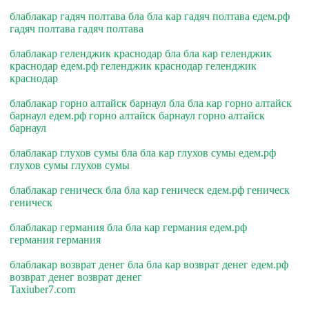
блаблакар гадяч полтава бла бла кар гадяч полтава едем.рф
гадяч полтава гадяч полтава
блаблакар геленджик краснодар бла бла кар геленджик
краснодар едем.рф геленджик краснодар геленджик
краснодар
блаблакар горно алтайск барнаул бла бла кар горно алтайск
барнаул едем.рф горно алтайск барнаул горно алтайск
барнаул
блаблакар глухов сумы бла бла кар глухов сумы едем.рф
глухов сумы глухов сумы
блаблакар геническ бла бла кар геническ едем.рф геническ
геническ
блаблакар германия бла бла кар германия едем.рф
германия германия
блаблакар возврат денег бла бла кар возврат денег едем.рф
возврат денег возврат денег
Taxiuber7.com