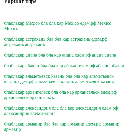
Popular trips
блаблакар Mexico бла бла кар Mexico едем.рф Mexico
Mexico
блаблакар астрахань бла бла кар астрахань едем.рф
астрахань астрахань
блаблакар анапа бла бла кар анапа едем.рф анапа анапа
блаблакар абакан бла бла кар абакан едем.рф абакан абакан
блаблакар альметьевск казань бла бла кар альметьевск
казань едем.рф альметьевск казань альметьевск казань
блаблакар архангельск бла бла кар архангельск едем.рф
архангельск архангельск
блаблакар александрия бла бла кар александрия едем.рф
александрия александрия
блаблакар армавир бла бла кар армавир едем.рф армавир
армавир