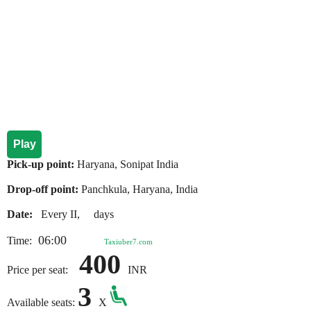
Play
Pick-up point:
Haryana, Sonipat India
Drop-off point:
Panchkula, Haryana, India
Date:
Every II, days
06:00
Time:
Taxiuber7.com
400
Price per seat:
INR
3
Available seats:
X