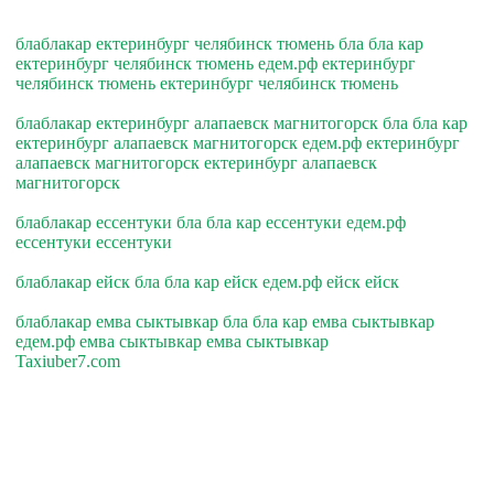
блаблакар ектеринбург челябинск тюмень бла бла кар
ектеринбург челябинск тюмень едем.рф ектеринбург
челябинск тюмень ектеринбург челябинск тюмень
блаблакар ектеринбург алапаевск магнитогорск бла бла кар
ектеринбург алапаевск магнитогорск едем.рф ектеринбург
алапаевск магнитогорск ектеринбург алапаевск
магнитогорск
блаблакар ессентуки бла бла кар ессентуки едем.рф
ессентуки ессентуки
блаблакар ейск бла бла кар ейск едем.рф ейск ейск
блаблакар емва сыктывкар бла бла кар емва сыктывкар
едем.рф емва сыктывкар емва сыктывкар
Taxiuber7.com