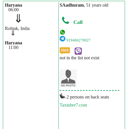
Haryana
SAadhuram
, 51 years old
06:00
⇓
Call
Rohtak, India
⇓
919466279027
Haryana
11:00
not in the list not exist
2 persons on back seats
Taxiuber7.com