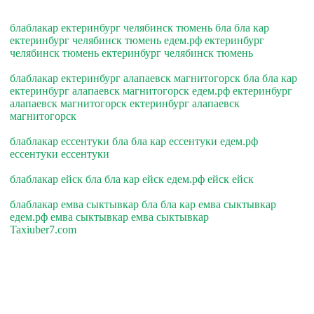
блаблакар ектеринбург челябинск тюмень бла бла кар
ектеринбург челябинск тюмень едем.рф ектеринбург
челябинск тюмень ектеринбург челябинск тюмень
блаблакар ектеринбург алапаевск магнитогорск бла бла кар
ектеринбург алапаевск магнитогорск едем.рф ектеринбург
алапаевск магнитогорск ектеринбург алапаевск
магнитогорск
блаблакар ессентуки бла бла кар ессентуки едем.рф
ессентуки ессентуки
блаблакар ейск бла бла кар ейск едем.рф ейск ейск
блаблакар емва сыктывкар бла бла кар емва сыктывкар
едем.рф емва сыктывкар емва сыктывкар
Taxiuber7.com