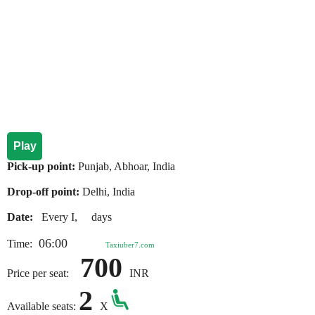
Play
Pick-up point:
Punjab, Abhoar, India
Drop-off point:
Delhi, India
Date:
Every I, days
06:00
Time:
Taxiuber7.com
700
Price per seat:
INR
2
Available seats:
X