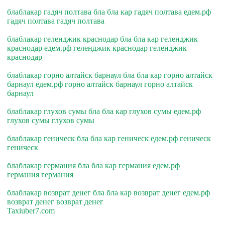
блаблакар гадяч полтава бла бла кар гадяч полтава едем.рф
гадяч полтава гадяч полтава
блаблакар геленджик краснодар бла бла кар геленджик
краснодар едем.рф геленджик краснодар геленджик
краснодар
блаблакар горно алтайск барнаул бла бла кар горно алтайск
барнаул едем.рф горно алтайск барнаул горно алтайск
барнаул
блаблакар глухов сумы бла бла кар глухов сумы едем.рф
глухов сумы глухов сумы
блаблакар геническ бла бла кар геническ едем.рф геническ
геническ
блаблакар германия бла бла кар германия едем.рф
германия германия
блаблакар возврат денег бла бла кар возврат денег едем.рф
возврат денег возврат денег
Taxiuber7.com