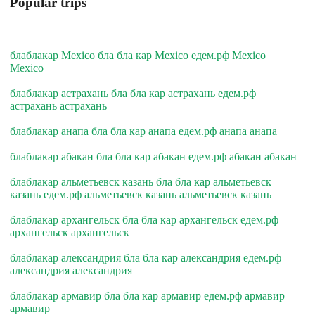
Popular trips
блаблакар Mexico бла бла кар Mexico едем.рф Mexico
Mexico
блаблакар астрахань бла бла кар астрахань едем.рф
астрахань астрахань
блаблакар анапа бла бла кар анапа едем.рф анапа анапа
блаблакар абакан бла бла кар абакан едем.рф абакан абакан
блаблакар альметьевск казань бла бла кар альметьевск
казань едем.рф альметьевск казань альметьевск казань
блаблакар архангельск бла бла кар архангельск едем.рф
архангельск архангельск
блаблакар александрия бла бла кар александрия едем.рф
александрия александрия
блаблакар армавир бла бла кар армавир едем.рф армавир
армавир