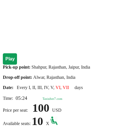
Play
Pick-up point:
Shahpur, Rajasthan, Jaipur, India
Drop-off point:
Alwar, Rajasthan, India
Date:
Every I, II, III, IV, V,
VI
,
VII
days
05:24
Time:
Taxiuber7.com
100
Price per seat:
USD
10
Available seats:
X