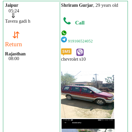
Jaipur
Shriram Gurjar
, 29 years old
05:24
⇓
Tavera gadi h
Call
⇵
919166524052
Return
Rajasthan
08:00
chevrolet s10