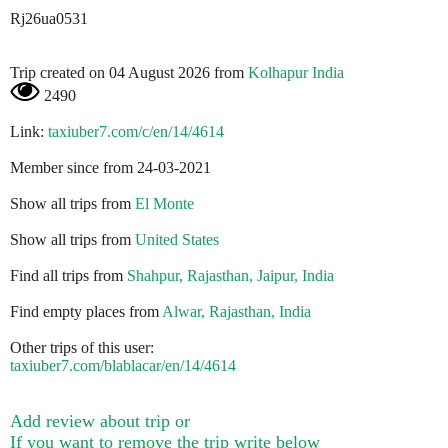
Rj26ua0531
Trip created on 04 August 2026 from
Kolhapur India
2490
Link:
taxiuber7.com/c/en/14/4614
Member since from 24-03-2021
Show all trips from
El Monte
Show all trips from
United States
Find all trips from
Shahpur, Rajasthan, Jaipur, India
Find empty places from
Alwar, Rajasthan, India
Other trips of this user:
taxiuber7.com/blablacar/en/14/4614
Add review about trip or
If you want to remove the trip write below