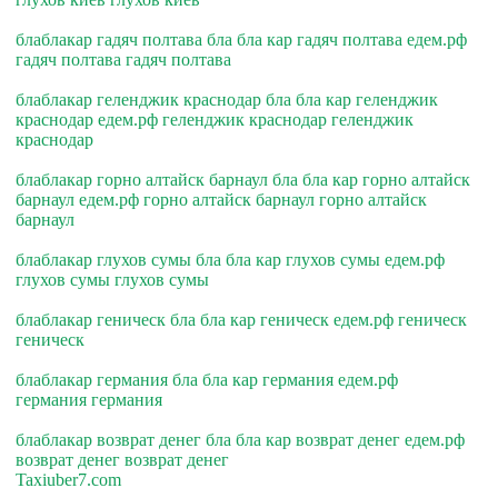
блаблакар гадяч полтава бла бла кар гадяч полтава едем.рф
гадяч полтава гадяч полтава
блаблакар геленджик краснодар бла бла кар геленджик
краснодар едем.рф геленджик краснодар геленджик
краснодар
блаблакар горно алтайск барнаул бла бла кар горно алтайск
барнаул едем.рф горно алтайск барнаул горно алтайск
барнаул
блаблакар глухов сумы бла бла кар глухов сумы едем.рф
глухов сумы глухов сумы
блаблакар геническ бла бла кар геническ едем.рф геническ
геническ
блаблакар германия бла бла кар германия едем.рф
германия германия
блаблакар возврат денег бла бла кар возврат денег едем.рф
возврат денег возврат денег
Taxiuber7.com