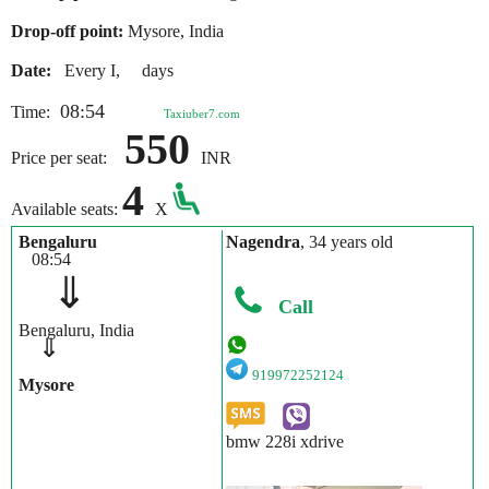
Drop-off point:
Mysore, India
Date:
Every I, days
08:54
Time:
Taxiuber7.com
550
Price per seat:
INR
4
Available seats:
X
Bengaluru
Nagendra
, 34 years old
08:54
⇓
Call
Bengaluru, India
⇓
919972252124
Mysore
bmw 228i xdrive