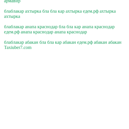
армавир
блаблакар ахтырка бла бла кар ахтырка едем.рф ахтырка
ахтырка
блаблакар анапа краснодар бла бла кар анапа краснодар
едем.рф анапа краснодар анапа краснодар
блаблакар абакан бла бла кар абакан едем.рф абакан абакан
Taxiuber7.com