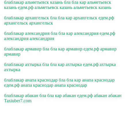
блаблакар альметьевск казань бла бла кар альметьевск
казань едем.рф альметьевск казань альметьевск казань
блаблакар архангельск бла бла кар архангельск едем.рф
архангельск архангельск
блаблакар александрия бла бла кар александрия едем.рф
александрия александрия
блаблакар армавир бла бла кар армавир едем.рф армавир
армавир
блаблакар ахтырка бла бла кар ахтырка едем.рф ахтырка
ахтырка
блаблакар анапа краснодар бла бла кар анапа краснодар
едем.рф анапа краснодар анапа краснодар
блаблакар абакан бла бла кар абакан едем.рф абакан абакан
Taxiuber7.com