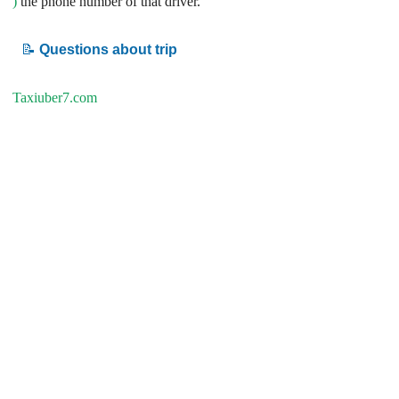
)
the phone number of that driver.
📝
Questions about trip
Taxiuber7.com