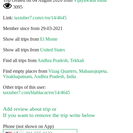
Trip created on 04 August 2026 from
Vijayawada India
3095
Link:
taxiuber7.com/c/en/14/4645
Member since from 29-03-2021
Show all trips from
El Monte
Show all trips from
United States
Find all trips from
Andhra Pradesh, Tekkali
Find empty places from
Vizag Quarters, Mahaarajupeta,
Visakhapatnam, Andhra Pradesh, India
Other trips of this user:
taxiuber7.com/blablacar/en/14/4645
Add review about trip or
If you want to remove the trip write below
Phone (not shown on App)