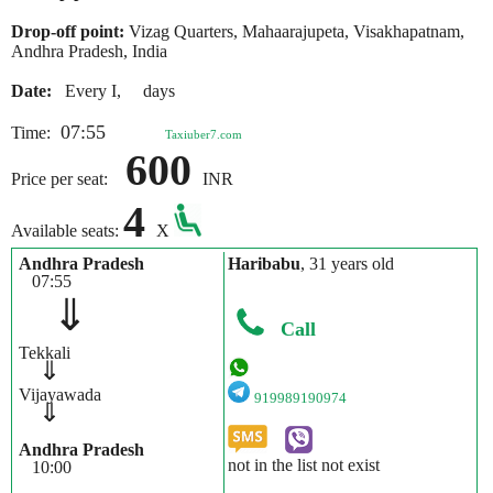
Drop-off point:
Vizag Quarters, Mahaarajupeta, Visakhapatnam,
Andhra Pradesh, India
Date:
Every I, days
07:55
Time:
Taxiuber7.com
600
Price per seat:
INR
4
Available seats:
X
Andhra Pradesh
Haribabu
, 31 years old
07:55
⇓
Call
Tekkali
⇓
Vijayawada
919989190974
⇓
Andhra Pradesh
not in the list not exist
10:00