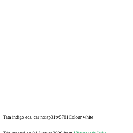
Tata indigo ecs, car no:ap31tv5781Colour white