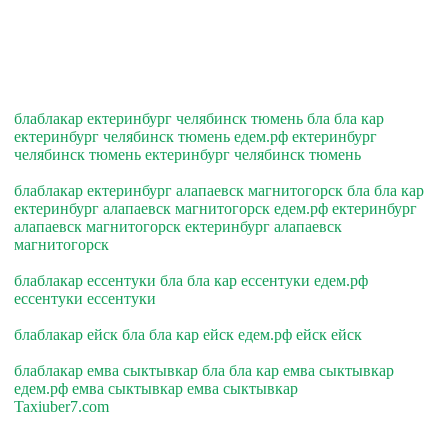
блаблакар ектеринбург челябинск тюмень бла бла кар
ектеринбург челябинск тюмень едем.рф ектеринбург
челябинск тюмень ектеринбург челябинск тюмень
блаблакар ектеринбург алапаевск магнитогорск бла бла кар
ектеринбург алапаевск магнитогорск едем.рф ектеринбург
алапаевск магнитогорск ектеринбург алапаевск
магнитогорск
блаблакар ессентуки бла бла кар ессентуки едем.рф
ессентуки ессентуки
блаблакар ейск бла бла кар ейск едем.рф ейск ейск
блаблакар емва сыктывкар бла бла кар емва сыктывкар
едем.рф емва сыктывкар емва сыктывкар
Taxiuber7.com