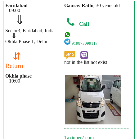
Faridabad
Gaurav Rathi
, 30 years old
09:00
⇓
Call
Sector3, Faridabad, India
⇓
Okhla Phase 1, Delhi
919873099117
⇵
not in the list not exist
Return
Okhla phase
10:00
Taxiuber7.com