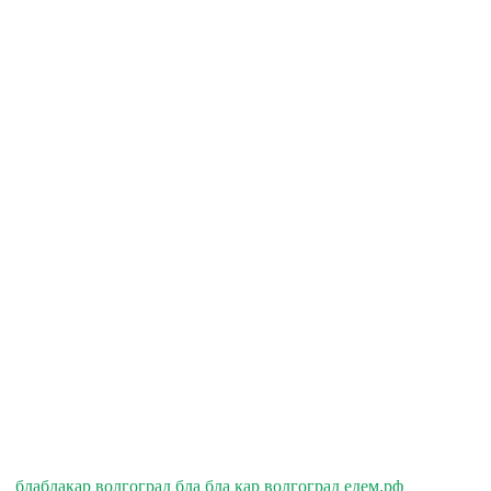
блаблакар волгоград бла бла кар волгоград едем.рф