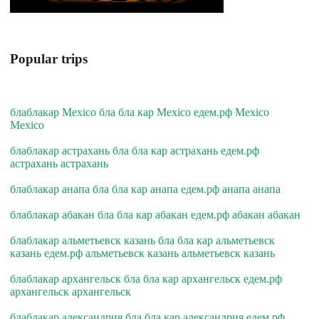
Popular trips
блаблакар Mexico бла бла кар Mexico едем.рф Mexico
Mexico
блаблакар астрахань бла бла кар астрахань едем.рф
астрахань астрахань
блаблакар анапа бла бла кар анапа едем.рф анапа анапа
блаблакар абакан бла бла кар абакан едем.рф абакан абакан
блаблакар альметьевск казань бла бла кар альметьевск
казань едем.рф альметьевск казань альметьевск казань
блаблакар архангельск бла бла кар архангельск едем.рф
архангельск архангельск
блаблакар александрия бла бла кар александрия едем.рф