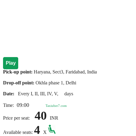
Play
Pick-up point:
Haryana, Sect3, Faridabad, India
Drop-off point:
Okhla phase 1, Delhi
Date:
Every I, II, III, IV, V, days
09:00
Time:
Taxiuber7.com
40
Price per seat:
INR
4
Available seats:
X