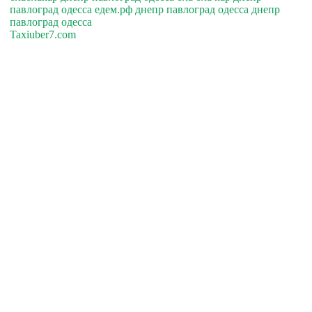
павлоград одесса едем.рф днепр павлоград одесса днепр
павлоград одесса
Taxiuber7.com