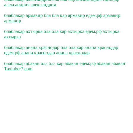
александрия александрия
блаблакар армавир бла бла кар армавир едем.рф армавир
армавир
блаблакар ахтырка бла бла кар ахтырка едем.рф ахтырка
ахтырка
блаблакар анапа краснодар бла бла кар анапа краснодар
едем.рф анапа краснодар анапа краснодар
блаблакар абакан бла бла кар абакан едем.рф абакан абакан
Taxiuber7.com