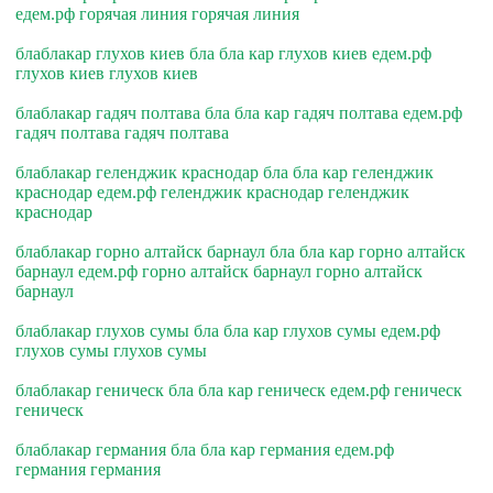
едем.рф горячая линия горячая линия
блаблакар глухов киев бла бла кар глухов киев едем.рф
глухов киев глухов киев
блаблакар гадяч полтава бла бла кар гадяч полтава едем.рф
гадяч полтава гадяч полтава
блаблакар геленджик краснодар бла бла кар геленджик
краснодар едем.рф геленджик краснодар геленджик
краснодар
блаблакар горно алтайск барнаул бла бла кар горно алтайск
барнаул едем.рф горно алтайск барнаул горно алтайск
барнаул
блаблакар глухов сумы бла бла кар глухов сумы едем.рф
глухов сумы глухов сумы
блаблакар геническ бла бла кар геническ едем.рф геническ
геническ
блаблакар германия бла бла кар германия едем.рф
германия германия