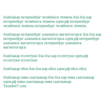
блаблакар ектеринбург челябинск тюмень бла бла кар
ектеринбург челябинск тюмень едем.рф ектеринбург
челябинск тюмень ектеринбург челябинск тюмень
блаблакар ектеринбург алапаевск магнитогорск бла бла кар
ектеринбург алапаевск магнитогорск едем.рф ектеринбург
алапаевск магнитогорск ектеринбург алапаевск
магнитогорск
блаблакар ессентуки бла бла кар ессентуки едем.рф
ессентуки ессентуки
блаблакар ейск бла бла кар ейск едем.рф ейск ейск
блаблакар емва сыктывкар бла бла кар емва сыктывкар
едем.рф емва сыктывкар емва сыктывкар
Taxiuber7.com