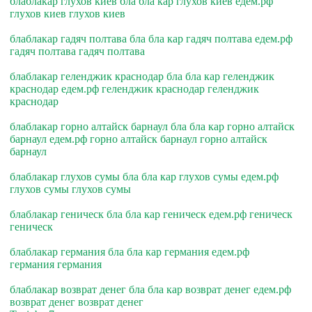
блаблакар глухов киев бла бла кар глухов киев едем.рф
глухов киев глухов киев
блаблакар гадяч полтава бла бла кар гадяч полтава едем.рф
гадяч полтава гадяч полтава
блаблакар геленджик краснодар бла бла кар геленджик
краснодар едем.рф геленджик краснодар геленджик
краснодар
блаблакар горно алтайск барнаул бла бла кар горно алтайск
барнаул едем.рф горно алтайск барнаул горно алтайск
барнаул
блаблакар глухов сумы бла бла кар глухов сумы едем.рф
глухов сумы глухов сумы
блаблакар геническ бла бла кар геническ едем.рф геническ
геническ
блаблакар германия бла бла кар германия едем.рф
германия германия
блаблакар возврат денег бла бла кар возврат денег едем.рф
возврат денег возврат денег