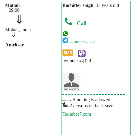
Mohali
Bachitter singh
, 33 years old
09:00
⇓
Call
Mohali, India
⇓
919877292612
Amritsar
hyundai xg350
Smoking is allowed
2 persons on back seats
Taxiuber7.com