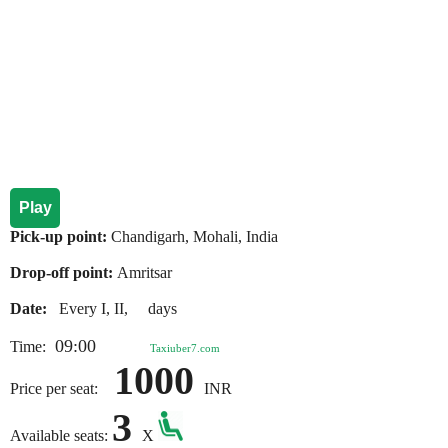
Play
Pick-up point:
Chandigarh, Mohali, India
Drop-off point:
Amritsar
Date:
Every I, II, days
09:00
Time:
Taxiuber7.com
1000
Price per seat:
INR
3
Available seats:
X