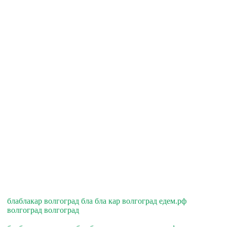
блаблакар волгоград бла бла кар волгоград едем.рф
волгоград волгоград