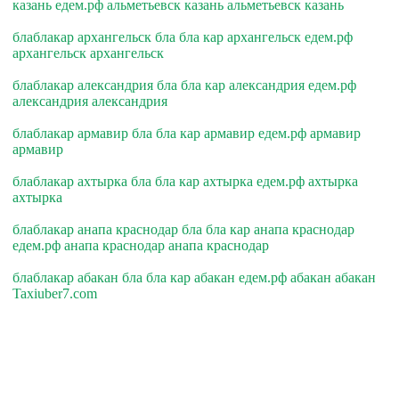
казань едем.рф альметьевск казань альметьевск казань
блаблакар архангельск бла бла кар архангельск едем.рф
архангельск архангельск
блаблакар александрия бла бла кар александрия едем.рф
александрия александрия
блаблакар армавир бла бла кар армавир едем.рф армавир
армавир
блаблакар ахтырка бла бла кар ахтырка едем.рф ахтырка
ахтырка
блаблакар анапа краснодар бла бла кар анапа краснодар
едем.рф анапа краснодар анапа краснодар
блаблакар абакан бла бла кар абакан едем.рф абакан абакан
Taxiuber7.com