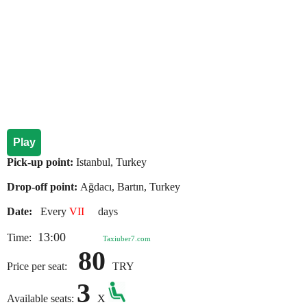
Play
Pick-up point:
Istanbul, Turkey
Drop-off point:
Ağdacı, Bartın, Turkey
Date:
Every
VII
days
13:00
Time:
Taxiuber7.com
80
Price per seat:
TRY
3
Available seats:
X