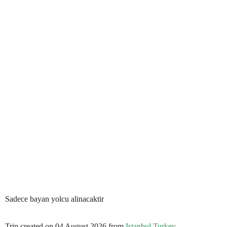
Sadece bayan yolcu alinacaktir
Trip created on 04 August 2026 from
Istanbul Turkey