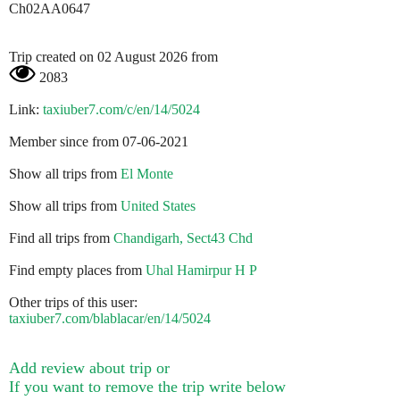
Ch02AA0647
Trip created on 02 August 2026 from
2083
Link:
taxiuber7.com/c/en/14/5024
Member since from 07-06-2021
Show all trips from
El Monte
Show all trips from
United States
Find all trips from
Chandigarh, Sect43 Chd
Find empty places from
Uhal Hamirpur H P
Other trips of this user:
taxiuber7.com/blablacar/en/14/5024
Add review about trip or
If you want to remove the trip write below