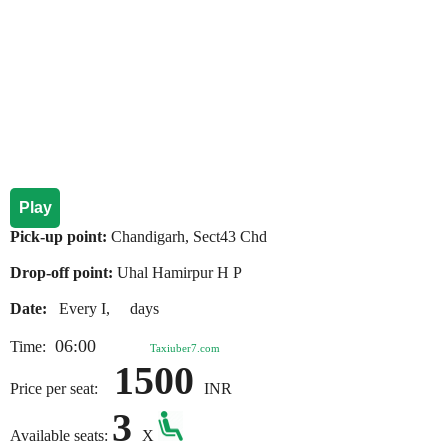
Play
Pick-up point:
Chandigarh, Sect43 Chd
Drop-off point:
Uhal Hamirpur H P
Date:
Every I, days
06:00
Time:
Taxiuber7.com
1500
Price per seat:
INR
3
Available seats:
X