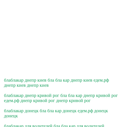
блаблакар днепр киев бла бла кар днепр киев едем.рф
днепр киев днепр киев
блаблакар днепр кривой рог бла бла кар днепр кривой рог
едем.рф днепр кривой рог днепр кривой рог
блаблакар донецк бла бла кар донецк едем.рф донецк
донецк
блаблакар для водителей бла бла кар для водителей