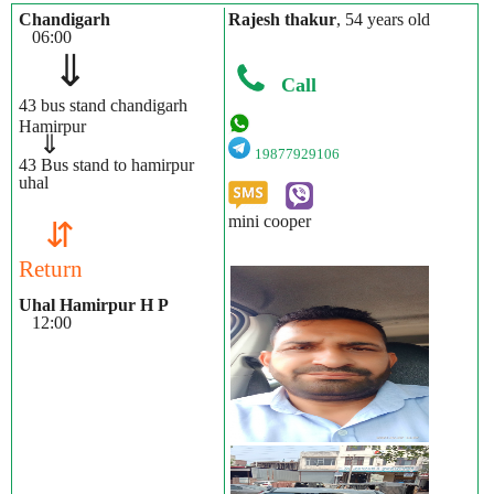
Chandigarh
Rajesh thakur
, 54 years old
06:00
⇓
Call
43 bus stand chandigarh
Hamirpur
⇓
19877929106
43 Bus stand to hamirpur
uhal
mini cooper
⇵
Return
Uhal Hamirpur H P
12:00