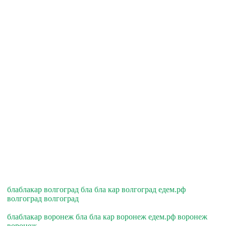
блаблакар волгоград бла бла кар волгоград едем.рф
волгоград волгоград
блаблакар воронеж бла бла кар воронеж едем.рф воронеж
воронеж