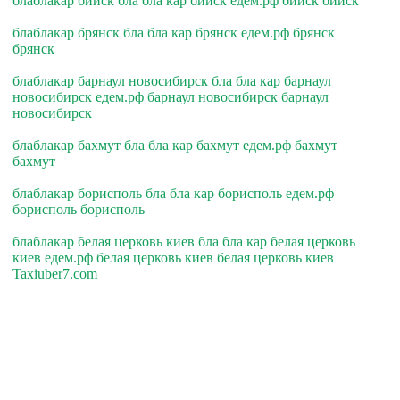
блаблакар бийск бла бла кар бийск едем.рф бийск бийск
блаблакар брянск бла бла кар брянск едем.рф брянск
брянск
блаблакар барнаул новосибирск бла бла кар барнаул
новосибирск едем.рф барнаул новосибирск барнаул
новосибирск
блаблакар бахмут бла бла кар бахмут едем.рф бахмут
бахмут
блаблакар борисполь бла бла кар борисполь едем.рф
борисполь борисполь
блаблакар белая церковь киев бла бла кар белая церковь
киев едем.рф белая церковь киев белая церковь киев
Taxiuber7.com