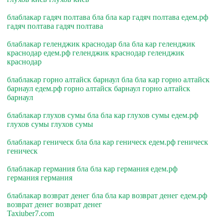
блаблакар гадяч полтава бла бла кар гадяч полтава едем.рф
гадяч полтава гадяч полтава
блаблакар геленджик краснодар бла бла кар геленджик
краснодар едем.рф геленджик краснодар геленджик
краснодар
блаблакар горно алтайск барнаул бла бла кар горно алтайск
барнаул едем.рф горно алтайск барнаул горно алтайск
барнаул
блаблакар глухов сумы бла бла кар глухов сумы едем.рф
глухов сумы глухов сумы
блаблакар геническ бла бла кар геническ едем.рф геническ
геническ
блаблакар германия бла бла кар германия едем.рф
германия германия
блаблакар возврат денег бла бла кар возврат денег едем.рф
возврат денег возврат денег
Taxiuber7.com