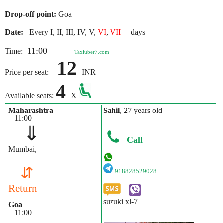
Drop-off point:
Goa
Date:
Every I, II, III, IV, V,
VI
,
VII
days
11:00
Time:
Taxiuber7.com
12
Price per seat:
INR
4
Available seats:
X
Maharashtra
Sahil
, 27 years old
11:00
⇓
Call
Mumbai,
⇵
918828529028
Return
suzuki xl-7
Goa
11:00