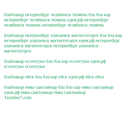
блаблакар ектеринбург челябинск тюмень бла бла кар
ектеринбург челябинск тюмень едем.рф ектеринбург
челябинск тюмень ектеринбург челябинск тюмень
блаблакар ектеринбург алапаевск магнитогорск бла бла кар
ектеринбург алапаевск магнитогорск едем.рф ектеринбург
алапаевск магнитогорск ектеринбург алапаевск
магнитогорск
блаблакар ессентуки бла бла кар ессентуки едем.рф
ессентуки ессентуки
блаблакар ейск бла бла кар ейск едем.рф ейск ейск
блаблакар емва сыктывкар бла бла кар емва сыктывкар
едем.рф емва сыктывкар емва сыктывкар
Taxiuber7.com