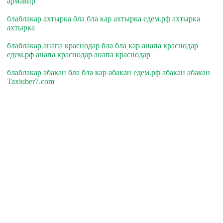
армавир
блаблакар ахтырка бла бла кар ахтырка едем.рф ахтырка
ахтырка
блаблакар анапа краснодар бла бла кар анапа краснодар
едем.рф анапа краснодар анапа краснодар
блаблакар абакан бла бла кар абакан едем.рф абакан абакан
Taxiuber7.com