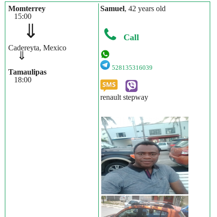
Momterrey
Samuel
, 42 years old
15:00
⇓
Call
Cadereyta, Mexico
⇓
528135316039
Tamaulipas
18:00
renault stepway