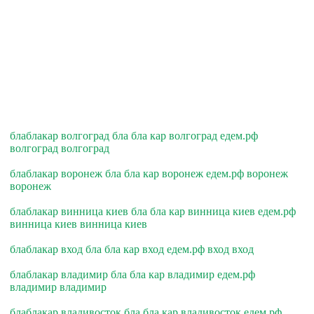
блаблакар волгоград бла бла кар волгоград едем.рф
волгоград волгоград
блаблакар воронеж бла бла кар воронеж едем.рф воронеж
воронеж
блаблакар винница киев бла бла кар винница киев едем.рф
винница киев винница киев
блаблакар вход бла бла кар вход едем.рф вход вход
блаблакар владимир бла бла кар владимир едем.рф
владимир владимир
блаблакар владивосток бла бла кар владивосток едем.рф