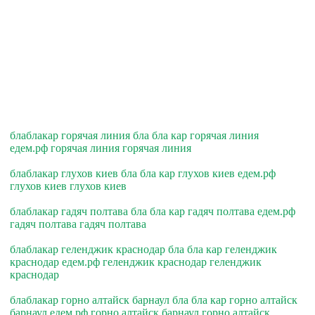
блаблакар горячая линия бла бла кар горячая линия
едем.рф горячая линия горячая линия
блаблакар глухов киев бла бла кар глухов киев едем.рф
глухов киев глухов киев
блаблакар гадяч полтава бла бла кар гадяч полтава едем.рф
гадяч полтава гадяч полтава
блаблакар геленджик краснодар бла бла кар геленджик
краснодар едем.рф геленджик краснодар геленджик
краснодар
блаблакар горно алтайск барнаул бла бла кар горно алтайск
барнаул едем.рф горно алтайск барнаул горно алтайск