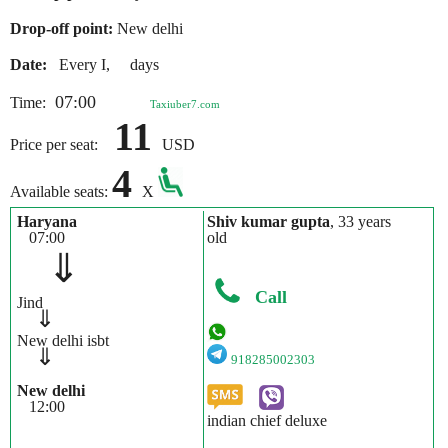
Drop-off point:
New delhi
Date:
Every I, days
07:00
Time:
Taxiuber7.com
11
Price per seat:
USD
4
Available seats:
X
Haryana
Shiv kumar gupta
, 33 years
07:00
old
⇓
Call
Jind
⇓
New delhi isbt
⇓
918285002303
New delhi
12:00
indian chief deluxe