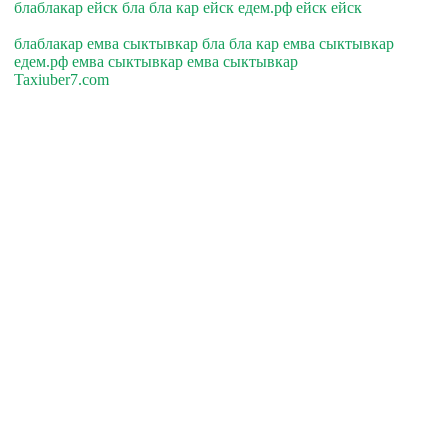
блаблакар ейск бла бла кар ейск едем.рф ейск ейск
блаблакар емва сыктывкар бла бла кар емва сыктывкар
едем.рф емва сыктывкар емва сыктывкар
Taxiuber7.com