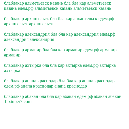
блаблакар альметьевск казань бла бла кар альметьевск
казань едем.рф альметьевск казань альметьевск казань
блаблакар архангельск бла бла кар архангельск едем.рф
архангельск архангельск
блаблакар александрия бла бла кар александрия едем.рф
александрия александрия
блаблакар армавир бла бла кар армавир едем.рф армавир
армавир
блаблакар ахтырка бла бла кар ахтырка едем.рф ахтырка
ахтырка
блаблакар анапа краснодар бла бла кар анапа краснодар
едем.рф анапа краснодар анапа краснодар
блаблакар абакан бла бла кар абакан едем.рф абакан абакан
Taxiuber7.com