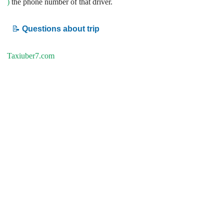
)
the phone number of that driver.
📝
Questions about trip
Taxiuber7.com