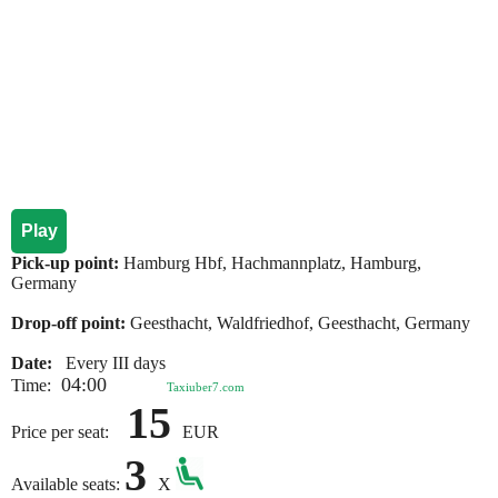
Play
Pick-up point:
Hamburg Hbf, Hachmannplatz, Hamburg,
Germany
Drop-off point:
Geesthacht, Waldfriedhof, Geesthacht, Germany
Date:
Every III days
04:00
Time:
Taxiuber7.com
15
Price per seat:
EUR
3
Available seats:
X