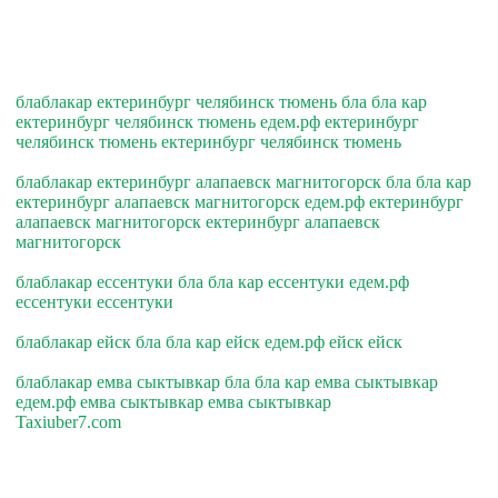
блаблакар ектеринбург челябинск тюмень бла бла кар
ектеринбург челябинск тюмень едем.рф ектеринбург
челябинск тюмень ектеринбург челябинск тюмень
блаблакар ектеринбург алапаевск магнитогорск бла бла кар
ектеринбург алапаевск магнитогорск едем.рф ектеринбург
алапаевск магнитогорск ектеринбург алапаевск
магнитогорск
блаблакар ессентуки бла бла кар ессентуки едем.рф
ессентуки ессентуки
блаблакар ейск бла бла кар ейск едем.рф ейск ейск
блаблакар емва сыктывкар бла бла кар емва сыктывкар
едем.рф емва сыктывкар емва сыктывкар
Taxiuber7.com