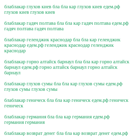
блаблакар глухов киев бла бла кар глухов киев едем.рф
глухов киев глухов киев
блаблакар гадяч полтава бла бла кар гадяч полтава едем.рф
гадяч полтава гадяч полтава
блаблакар геленджик краснодар бла бла кар геленджик
краснодар едем.рф геленджик краснодар геленджик
краснодар
блаблакар горно алтайск барнаул бла бла кар горно алтайск
барнаул едем.рф горно алтайск барнаул горно алтайск
барнаул
блаблакар глухов сумы бла бла кар глухов сумы едем.рф
глухов сумы глухов сумы
блаблакар геническ бла бла кар геническ едем.рф геническ
геническ
блаблакар германия бла бла кар германия едем.рф
германия германия
блаблакар возврат денег бла бла кар возврат денег едем.рф