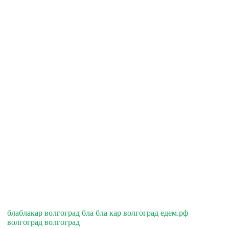
блаблакар волгоград бла бла кар волгоград едем.рф
волгоград волгоград